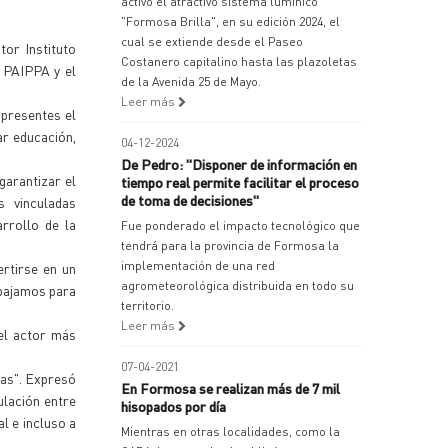
activó el atractivo sistema lumínico
"Formosa Brilla", en su edición 2024, el
cual se extiende desde el Paseo
tor Instituto
Costanero capitalino hasta las plazoletas
l PAIPPA y el
de la Avenida 25 de Mayo.
Leer más
 presentes el
ar educación,
04-12-2024
De Pedro: "Disponer de información en
garantizar el
tiempo real permite facilitar el proceso
de toma de decisiones"
s vinculadas
arrollo de la
Fue ponderado el impacto tecnológico que
tendrá para la provincia de Formosa la
implementación de una red
ertirse en un
agrometeorológica distribuida en todo su
abajamos para
territorio.
Leer más
 el actor más
07-04-2021
ras". Expresó
En Formosa se realizan más de 7 mil
ulación entre
hisopados por día
l e incluso a
Mientras en otras localidades, como la