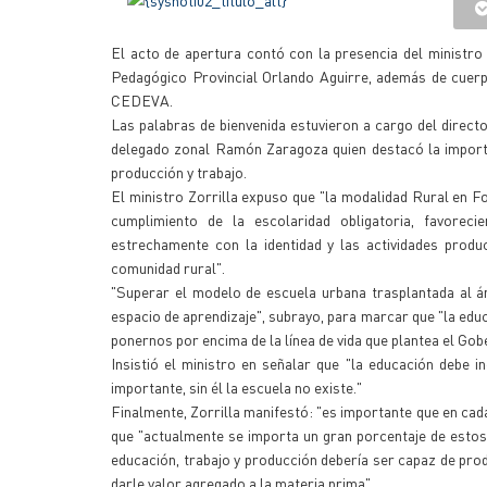
El acto de apertura contó con la presencia del ministro 
Pedagógico Provincial Orlando Aguirre, además de cuerp
CEDEVA.
Las palabras de bienvenida estuvieron a cargo del direct
delegado zonal Ramón Zaragoza quien destacó la importa
producción y trabajo.
El ministro Zorrilla expuso que "la modalidad Rural en Fo
cumplimiento de la escolaridad obligatoria, favoreci
estrechamente con la identidad y las actividades produ
comunidad rural".
"Superar el modelo de escuela urbana trasplantada al ámb
espacio de aprendizaje", subrayo, para marcar que "la edu
ponernos por encima de la línea de vida que plantea el Gob
Insistió el ministro en señalar que "la educación debe i
importante, sin él la escuela no existe."
Finalmente, Zorrilla manifestó: "es importante que en cad
que "actualmente se importa un gran porcentaje de estos 
educación, trabajo y producción debería ser capaz de pro
darle valor agregado a la materia prima".