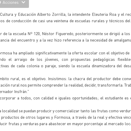
Acciones
Cultura y Educación Alberto Zorrilla, la intendente Eleuteria Roa y el rec
os de conducción de casi una veintena de escuelas rurales y técnicos de
or de la escuela Nº 120, Néstor Figueredo, posteriormente se dirigió a los
ncia del encuentro y a la vez hizo referencia a la necesidad de amalgam
rmosa ha ampliado significativamente la oferta escolar con el objetivo de 
endo el arraigo de los jóvenes, con propuestas pedagógicas flexible
ctivas de cada colonia o paraje, siendo la escuela dinamizadora del des
ito rural, es el objetivo. Insistimos: la chacra del productor debe conv
cación rural nos permite comprender la realidad, decidir, transformarla. Tr
ernador Insfrán."
ncorporar a todos, con calidad e iguales oportunidades; el estudiante es
a localidad se puedan producir y comercializar tanto las frutas como verdu
productos de otros lugares y Formosa, a través de la real y efectiva vinc
ducir frutas y verduras para abastecer en mayor porcentaje al mercado loca