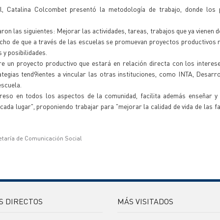
, Catalina Colcombet presentó la metodología de trabajo, donde los p
on las siguientes: Mejorar las actividades, tareas, trabajos que ya vienen 
 hecho de que a través de las escuelas se promuevan proyectos productivos 
y posibilidades.
e un proyecto productivo que estará en relación directa con los interes
ategias tend9ientes a vincular las otras instituciones, como INTA, Desar
escuela.
reso en todos los aspectos de la comunidad, facilita además enseñar y
ada lugar", proponiendo trabajar para "mejorar la calidad de vida de las fa
etaría de Comunicación Social
S DIRECTOS
MÁS VISITADOS