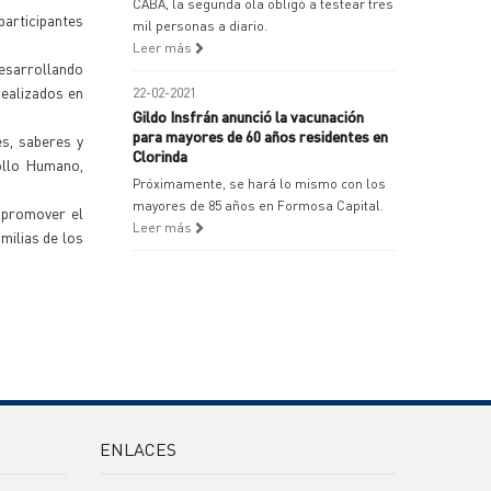
CABA, la segunda ola obligó a testear tres
articipantes
mil personas a diario.
Leer más
desarrollando
realizados en
22-02-2021
Gildo Insfrán anunció la vacunación
para mayores de 60 años residentes en
es, saberes y
Clorinda
rollo Humano,
Próximamente, se hará lo mismo con los
mayores de 85 años en Formosa Capital.
 promover el
Leer más
milias de los
ENLACES