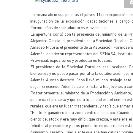
La misma abrió sus puertas el jueves 11 con exposición de s
inauguración de la exposición, capacitaciones a cargo
Formoseñas de reproductores e invernada.
La apertura contó con la presencia del ministro de la P
Alejandro García; el presidente de la Sociedad Rural de 
Amadeo Nicora; el presidente de la Asociación Formoseña 
Además, asistieron representantes del SENASA, Instituto
Provincial, expositores y productores locales.
El presidente de la Sociedad Rural de esa localidad, G
bienvenida y no puedo pasar por alto la colaboración del mun
Además Alonso destacó: "nos llevó mucho trabajo este a
seguir creciendo. Además quiero instar a los jóvenes a co
Posteriormente, el ministro de la Producción y Ambiente, 
que te da el proceso y que esta localidad era el centro 
rurales, que era un lugar trascendental y había que armar 
"El stock ganadero de la zona centro se duplicó. Cuando
ciento del stock y era muy difícil que crezca, y éste era el
felicitar al presidente y a los productores que rodean est
Asimismo, resaltó: "uno siente que acá hay calidad porqu