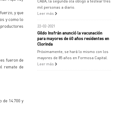
CABA, la segunda ola obligó a testear tres
mil personas a diario.
fuerzo, y que
Leer más
ros y como lo
s productores
22-02-2021
Gildo Insfrán anunció la vacunación
para mayores de 60 años residentes en
Clorinda
Próximamente, se hará lo mismo con los
mayores de 85 años en Formosa Capital.
res fueron de
Leer más
el remate de
o de 14.700 y