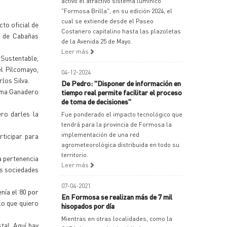
activó el atractivo sistema lumínico
"Formosa Brilla", en su edición 2024, el
cual se extiende desde el Paseo
cto oficial de
Costanero capitalino hasta las plazoletas
e de Cabañas
de la Avenida 25 de Mayo.
Leer más
 Sustentable,
el Pilcomayo,
04-12-2024
los Silva.
De Pedro: "Disponer de información en
rama Ganadero
tiempo real permite facilitar el proceso
de toma de decisiones"
ro darles la
Fue ponderado el impacto tecnológico que
tendrá para la provincia de Formosa la
implementación de una red
ticipar para
agrometeorológica distribuida en todo su
territorio.
a pertenencia
Leer más
ás sociedades
07-04-2021
nía el 80 por
En Formosa se realizan más de 7 mil
 lo que quiero
hisopados por día
Mientras en otras localidades, como la
tal. Aquí hay