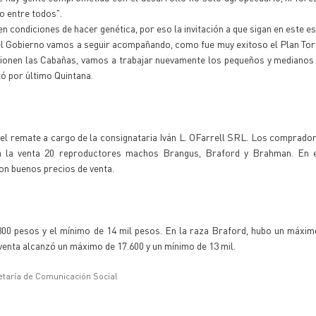
o entre todos".
condiciones de hacer genética, por eso la invitación a que sigan en este es
el Gobierno vamos a seguir acompañando, como fue muy exitoso el Plan To
ucionen las Cabañas, vamos a trabajar nuevamente los pequeños y mediano
ó por último Quintana.
 el remate a cargo de la consignataria Iván L. OFarrell SRL. Los comprado
 a la venta 20 reproductores machos Brangus, Braford y Brahman. En 
on buenos precios de venta.
00 pesos y el mínimo de 14 mil pesos. En la raza Braford, hubo un máxim
venta alcanzó un máximo de 17.600 y un mínimo de 13 mil.
etaría de Comunicación Social