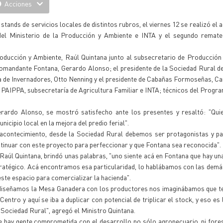
Acciones
tands de servicios locales de distintos rubros, el viernes 12 se realizó el a
 del Ministerio de la Producción y Ambiente e INTA y el segundo remat
roducción y Ambiente, Raúl Quintana junto al subsecretario de Producción
Comandante Fontana, Gerardo Alonso; el presidente de la Sociedad Rural d
de Invernadores, Otto Nenning y el presidente de Cabañas Formoseñas, Car
 PAIPPA, subsecretaría de Agricultura Familiar e INTA; técnicos del Prog
erardo Alonso, se mostró satisfecho ante los presentes y resaltó: "Quie
icipio local en la mejora del predio ferial".
contecimiento, desde la Sociedad Rural debemos ser protagonistas y par
ntinuar con este proyecto para perfeccionar y que Fontana sea reconocida".
Raúl Quintana, brindó unas palabras, "uno siente acá en Fontana que hay un
estratégico. Acá encontramos esa particularidad, lo hablábamos con las dem
este espacio para comercializar la hacienda".
 diseñamos la Mesa Ganadera con los productores nos imaginábamos que te
 Centro y aquí se iba a duplicar con potencial de triplicar el stock, y eso es
a Sociedad Rural", agregó el Ministro Quintana.
e hay gente comprometida con el desarrollo no sólo agropecuario, ni fores