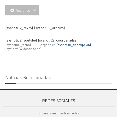
Acciones
{IMAGENES} {IMAGNES_EXTRAS}
{sysnoti02_texto} {sysnoti02_archivo}
{sysnoti02_youtube} {sysnoti02_coordenadas}
{sysnoti02_fecha}
|
Cargada en
{sysnoti01_descripcion}
{sysform04_descripcion}
Noticias Relacionadas
REDES SOCIALES
Síguenos en nuestras redes