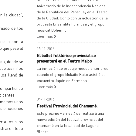
Aniversario de la Independencia Nacional
de la República del Paraguay en el Teatro
n la ciudad",
de la Ciudad. Contó con la actuación de la
orquesta Ensamble Formosa y el grupo
rmado de los
musical Bohemio
Leer más
ciada por la
ó que pese al
18-11-2016
El ballet folklórico provincial se
presentará en el Teatro Maipo
rdo, donde se
que los niños
La invitación se produjo meses anteriores
los llenó de
cuando el grupo Mukaito Kaito asistió al
encuentro Japón en Formosa.
Leer más
 compartiendo
cipantes.
04-11-2016
 tomamos unos
Festival Provincial del Chamamé.
sas emociones
Este próximo viernes 4 se realizará una
nueva edición del festival provincial del
r a los hijos
chamamé en la localidad de Laguna
ostraron todo
Blanca.