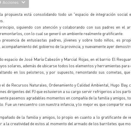
Acciones
la propuesta está consolidando todo un "espacio de integración social e
es.
incipio, siguiendo con atención y colaborando con sus padres en el a
remontarlos, con lo cual se generó un ambiente realmente gratificante.
 presencia de entusiastas padres, jóvenes y sobre todo niños, es propi
l acompañamiento del gobierno de la provincia, y nuevamente ayer demostr
nado espacio de José María Cabezón y Marcial Rojas, en el barrio El Resgua
ayos solares, además de ubicarse todos los elementos y herramientas para 
saltando en los peloteros, y por supuesto, remontando sus cometas, que 
 y el de Recursos Naturales, Ordenamiento y Calidad Ambiental, Hugo Bay,
es dirigentes del PJ que estuvieron a su cargo servir refrigerios a los parti
almente pasemos agradables momentos en compañía de la familia y amigos,
lo. Fue un rencuentro con nuestra infancia, y lo mejor es que compartir e
pañado de la familia y amigos, lo propio en cuanto a lo gratificante de ve
ir a la creatividad de estos al momento del armado de los barriletes que m