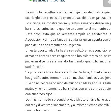
La importante afluencia de participantes demostró que 
cubriendo con creces las expectativas de los organizador
Los niños se mostraron muy entusiasmados desde un pr
barriletes, entusiasmo que fue en aumento al momento de 
Esta propuesta que anualmente amplía en asistentes la
Asociación Formosa Unida y Solidaria, quien cuenta con e
paso de los años mantiene su vigencia.
En esta oportunidad la fiesta se realizó en el acondicio
armaron carpas para resguardar a los asistentes de los r
pudieran divertirse armando las pandorgas, dibujando, 
satisfacción.
Se pudo ver a los subsecretario de Cultura, Alfredo Jara
los gratificantes momentos con muchas familias y los jóven
Fue coincidente la opinión de muchos padres en que "re
mates y remontemos los barriletes con una sonrisa al cie
con nuestros hijos".
Del mismo modo se ponderó el disfrute al aire libre acom
correr y divertirse sanamente, y al mismo tiempo contribu
tipo de formas y colores.