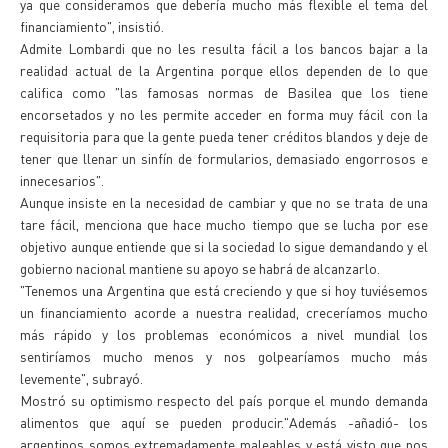
ya que consideramos que debería mucho más flexible el tema del
financiamiento", insistió.
Admite Lombardi que no les resulta fácil a los bancos bajar a la
realidad actual de la Argentina porque ellos dependen de lo que
califica como "las famosas normas de Basilea que los tiene
encorsetados y no les permite acceder en forma muy fácil con la
requisitoria para que la gente pueda tener créditos blandos y deje de
tener que llenar un sinfín de formularios, demasiado engorrosos e
innecesarios".
Aunque insiste en la necesidad de cambiar y que no se trata de una
tare fácil, menciona que hace mucho tiempo que se lucha por ese
objetivo aunque entiende que si la sociedad lo sigue demandando y el
gobierno nacional mantiene su apoyo se habrá de alcanzarlo.
"Tenemos una Argentina que está creciendo y que si hoy tuviésemos
un financiamiento acorde a nuestra realidad, creceríamos mucho
más rápido y los problemas económicos a nivel mundial los
sentiríamos mucho menos y nos golpearíamos mucho más
levemente", subrayó.
Mostró su optimismo respecto del país porque el mundo demanda
alimentos que aquí se pueden producir."Además -añadió- los
argentinos somos extremadamente maleables y está visto que nos