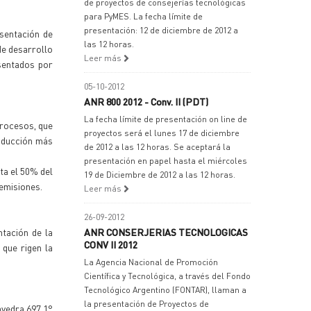
de proyectos de consejerías tecnológicas
para PyMES. La fecha límite de
presentación: 12 de diciembre de 2012 a
sentación de
las 12 horas.
de desarrollo
Leer más
sentados por
05-10-2012
ANR 800 2012 - Conv. II (PDT)
La fecha límite de presentación on line de
procesos, que
proyectos será el lunes 17 de diciembre
oducción más
de 2012 a las 12 horas. Se aceptará la
presentación en papel hasta el miércoles
ta el 50% del
19 de Diciembre de 2012 a las 12 horas.
 emisiones.
Leer más
26-09-2012
tación de la
ANR CONSERJERIAS TECNOLOGICAS
CONV II 2012
 que rigen la
La Agencia Nacional de Promoción
Científica y Tecnológica, a través del Fondo
Tecnológico Argentino (FONTAR), llaman a
la presentación de Proyectos de
avedra 697 1°