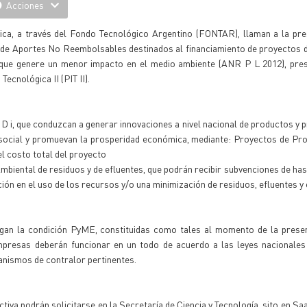
Acciones
ica, a través del Fondo Tecnológico Argentino (FONTAR), llaman a la pre
n de Aportes No Reembolsables destinados al financiamiento de proyectos 
 que genere un menor impacto en el medio ambiente (ANR P L 2012), pre
cnológica II (PIT II).
D i, que conduzcan a generar innovaciones a nivel nacional de productos y 
 social y promuevan la prosperidad económica, mediante: Proyectos de Pr
l costo total del proyecto
biental de residuos y de efluentes, que podrán recibir subvenciones de has
ción en el uso de los recursos y/o una minimización de residuos, efluentes y
gan la condición PyME, constituidas como tales al momento de la presen
 empresas deberán funcionar en un todo de acuerdo a las leyes nacionales
ganismos de contralor pertinentes.
tiva podrán solicitarse en la Secretaría de Ciencia y Tecnología, sito en Sa