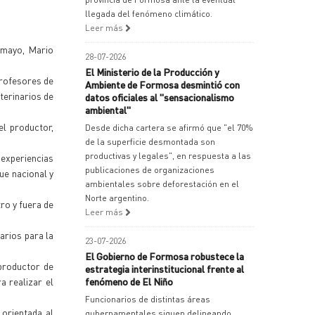
llegada del fenómeno climático.
Leer más
comayo, Mario
28-07-2026
El Ministerio de la Producción y
profesores de
Ambiente de Formosa desmintió con
terinarios de
datos oficiales al "sensacionalismo
ambiental"
el productor,
Desde dicha cartera se afirmó que "el 70%
de la superficie desmontada son
productivas y legales", en respuesta a las
 experiencias
publicaciones de organizaciones
ue nacional y
ambientales sobre deforestación en el
Norte argentino.
ro y fuera de
Leer más
arios para la
23-07-2026
El Gobierno de Formosa robustece la
productor de
estrategia interinstitucional frente al
a realizar el
fenómeno de El Niño
Funcionarios de distintas áreas
 orientada al
gubernamentales siguen delineando