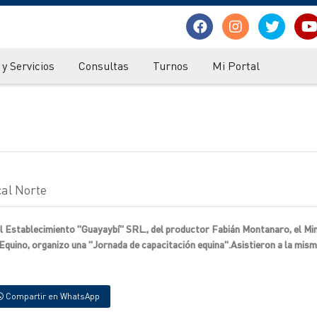
y Servicios
Consultas
Turnos
Mi Portal
cal Norte
 el Establecimiento "Guayaybí" SRL., del productor Fabián Montanaro, el Min
uino, organizo una "Jornada de capacitación equina".Asistieron a la mism
Compartir en WhatsApp