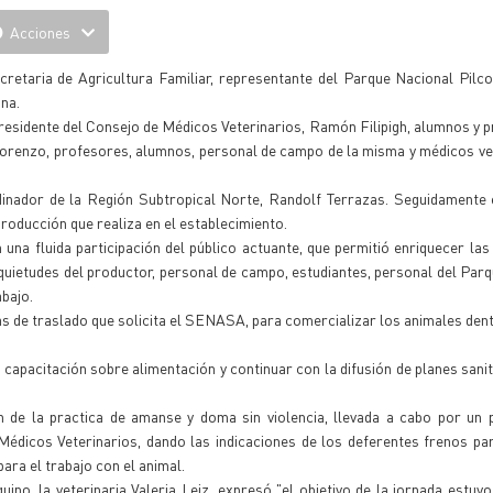
Acciones
cretaria de Agricultura Familiar, representante del Parque Nacional Pil
na.
presidente del Consejo de Médicos Veterinarios, Ramón Filipigh, alumnos y 
orenzo, profesores, alumnos, personal de campo de la misma y médicos ve
dinador de la Región Subtropical Norte, Randolf Terrazas. Seguidamente 
producción que realiza en el establecimiento.
una fluida participación del público actuante, que permitió enriquecer las
nquietudes del productor, personal de campo, estudiantes, personal del Parq
abajo.
as de traslado que solicita el SENASA, para comercializar los animales dent
 capacitación sobre alimentación y continuar con la difusión de planes sanit
 de la practica de amanse y doma sin violencia, llevada a cabo por un 
édicos Veterinarios, dando las indicaciones de los deferentes frenos par
ra el trabajo con el animal.
, la veterinaria Valeria Leiz, expresó "el objetivo de la jornada estuvo