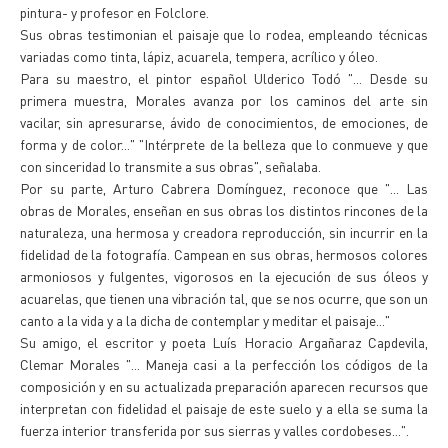
pintura- y profesor en Folclore.
Sus obras testimonian el paisaje que lo rodea, empleando técnicas
variadas como tinta, lápiz, acuarela, tempera, acrílico y óleo.
Para su maestro, el pintor español Ulderico Todó "... Desde su
primera muestra, Morales avanza por los caminos del arte sin
vacilar, sin apresurarse, ávido de conocimientos, de emociones, de
forma y de color..." "Intérprete de la belleza que lo conmueve y que
con sinceridad lo transmite a sus obras", señalaba.
Por su parte, Arturo Cabrera Domínguez, reconoce que "... Las
obras de Morales, enseñan en sus obras los distintos rincones de la
naturaleza, una hermosa y creadora reproducción, sin incurrir en la
fidelidad de la fotografía. Campean en sus obras, hermosos colores
armoniosos y fulgentes, vigorosos en la ejecución de sus óleos y
acuarelas, que tienen una vibración tal, que se nos ocurre, que son un
canto a la vida y a la dicha de contemplar y meditar el paisaje..."
Su amigo, el escritor y poeta Luís Horacio Argañaraz Capdevila,
Clemar Morales "... Maneja casi a la perfección los códigos de la
composición y en su actualizada preparación aparecen recursos que
interpretan con fidelidad el paisaje de este suelo y a ella se suma la
fuerza interior transferida por sus sierras y valles cordobeses...".