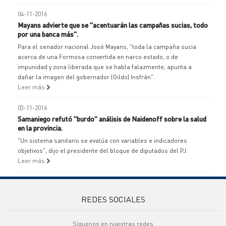
04-11-2016
Mayans advierte que se "acentuarán las campañas sucias, todo
por una banca más".
Para el senador nacional José Mayans, "toda la campaña sucia
acerca de una Formosa convertida en narco estado, o de
impunidad y zona liberada que se habla falazmente, apunta a
dañar la imagen del gobernador (Gildo) Insfrán".
Leer más
03-11-2016
Samaniego refutó "burdo" análisis de Naidenoff sobre la salud
en la provincia.
"Un sistema sanitario se evalúa con variables e indicadores
objetivos", dijo el presidente del bloque de diputados del PJ.
Leer más
REDES SOCIALES
Síguenos en nuestras redes