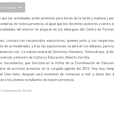
Acciones
 que las actividades están previstas para horas de la tarde y mañana y par
ndarias de toda la provincia, al igual que los docentes asesores y varios e
ocalidades del interior se alojaran en los albergues del Centro de Forma
tes, contará con reconocidos expositores, quienes junto a sus respectiv
ión de un moderador, y tras las exposiciones se abrirán los debates, para l
esencias son: La subsecretaría de Derechos Humanos, Silvina Arauz, el d
ovincial, y ministro de Cultura y Educación, Alberto Zorrilla.
 Secundarios, que funciona en la órbita de la Coordinación de Educació
 serie de acciones previstas en la cargada agenda del 2012. Hoy muy tem
el Cine Italia, después será momento de comenzar a vivir a pleno dos d
n a los jóvenes estudiantes de nuestra provincia.
e Comunicación Social