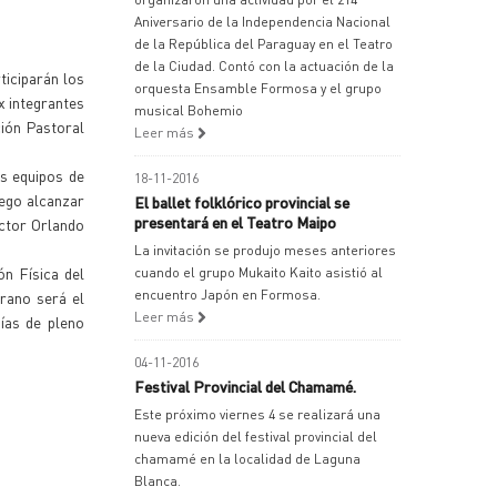
Aniversario de la Independencia Nacional
de la República del Paraguay en el Teatro
de la Ciudad. Contó con la actuación de la
ticiparán los
orquesta Ensamble Formosa y el grupo
x integrantes
musical Bohemio
ción Pastoral
Leer más
os equipos de
18-11-2016
uego alcanzar
El ballet folklórico provincial se
presentará en el Teatro Maipo
octor Orlando
La invitación se produjo meses anteriores
n Física del
cuando el grupo Mukaito Kaito asistió al
encuentro Japón en Formosa.
prano será el
Leer más
ías de pleno
04-11-2016
Festival Provincial del Chamamé.
Este próximo viernes 4 se realizará una
nueva edición del festival provincial del
chamamé en la localidad de Laguna
Blanca.