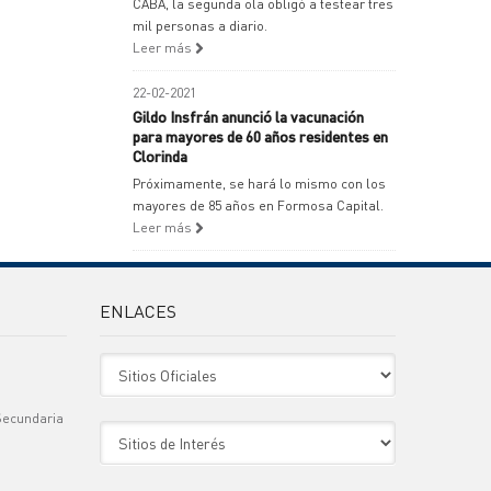
CABA, la segunda ola obligó a testear tres
mil personas a diario.
Leer más
22-02-2021
Gildo Insfrán anunció la vacunación
para mayores de 60 años residentes en
Clorinda
Próximamente, se hará lo mismo con los
mayores de 85 años en Formosa Capital.
Leer más
ENLACES
Sitio Oficiales
Secundaria
Sitio de Interes
)