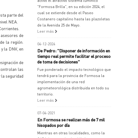
activó el atractivo sistema lumínico
"Formosa Brilla", en su edición 2024, el
cual se extiende desde el Paseo
esta parte del
Costanero capitalino hasta las plazoletas
nivel NEA.
de la Avenida 25 de Mayo.
Corrientes.
Leer más
e asesores de
de la región.
04-12-2024
 y la DNV, en
De Pedro: "Disponer de información en
tiempo real permite facilitar el proceso
de toma de decisiones"
esignación de
controlan las
Fue ponderado el impacto tecnológico que
y la seguridad
tendrá para la provincia de Formosa la
implementación de una red
agrometeorológica distribuida en todo su
territorio.
Leer más
07-04-2021
En Formosa se realizan más de 7 mil
hisopados por día
Mientras en otras localidades, como la