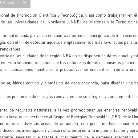
Acciones
onal de Promoción Científica y Tecnológica, y así como trabajaran en él
de las universidades del Nordeste (UNNE), de Misiones y la Tecnológica
 actual de cada provincia en cuanto al potencial energético de los recurso
gía, con el fin de detectar aquellos emplazamientos más favorables para la
 renovables.
ayoría de las ciudades de la región NEA no se disponen de datos concluyen
bles. Esta situación ocasiona que los esfuerzos de los organismos públicos 
o en aplicaciones familiares o productivas se encuentren frente a una 
, solar, hidroeléctrico y biomásico de cada provincia, para diseñar una 
aturales por medio de energías renovables que se integren y complementen a
ento de recursos naturales, a la vez promocionar las energías renovabl
expuso Vera, quien pertenece al Grupo de Energías Renovables (GER) de la Un
ólogos de diversas áreas de actuación, con perfil multidisciplinar y d
de discusión, investigación y desarrollo entorno a la implementación y ap
stante, resaltan que frente al crecimiento de la demanda energética, "