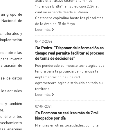
activó el atractivo sistema lumínico
"Formosa Brilla", en su edición 2024, el
cual se extiende desde el Paseo
 un grupo de
Costanero capitalino hasta las plazoletas
 Nacional de
de la Avenida 25 de Mayo.
Leer más
s naturales y
 implantación
04-12-2024
De Pedro: "Disponer de información en
tes sobre las
tiempo real permite facilitar el proceso
de toma de decisiones"
para invertir
situación de
Fue ponderado el impacto tecnológico que
tendrá para la provincia de Formosa la
implementación de una red
base de datos
agrometeorológica distribuida en todo su
territorio.
 los actuales
Leer más
es y también
07-04-2021
ne.
En Formosa se realizan más de 7 mil
e diferentes
hisopados por día
rovechamiento
Mientras en otras localidades, como la
las energías