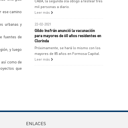
CABA, la segunda ola obligó a testear tres
mil personas a diario.
ar ese camino
Leer más
nes urbanas y
22-02-2021
Gildo Insfrán anunció la vacunación
para mayores de 60 años residentes en
de fuentes de
Clorinda
Próximamente, se hará lo mismo con los
gión, y luego
mayores de 85 años en Formosa Capital.
Leer más
, así como de
proyectos que
ENLACES