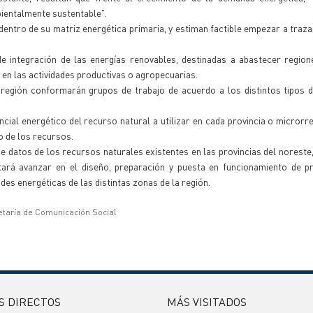
bientalmente sustentable".
dentro de su matriz energética primaria, y estiman factible empezar a traz
de integración de las energías renovables, destinadas a abastecer regio
y en las actividades productivas o agropecuarias.
a región conformarán grupos de trabajo de acuerdo a los distintos tipos 
cial energético del recurso natural a utilizar en cada provincia o microrre
o de los recursos.
e datos de los recursos naturales existentes en las provincias del noreste
litará avanzar en el diseño, preparación y puesta en funcionamiento de 
es energéticas de las distintas zonas de la región.
etaría de Comunicación Social
S DIRECTOS
MÁS VISITADOS