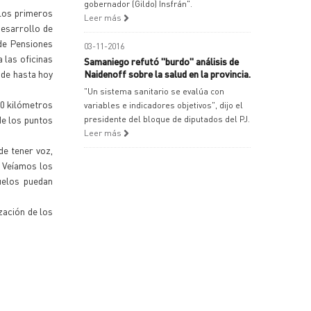
gobernador (Gildo) Insfrán".
 los primeros
Leer más
desarrollo de
 de Pensiones
03-11-2016
 las oficinas
Samaniego refutó "burdo" análisis de
nde hasta hoy
Naidenoff sobre la salud en la provincia.
"Un sistema sanitario se evalúa con
00 kilómetros
variables e indicadores objetivos", dijo el
de los puntos
presidente del bloque de diputados del PJ.
Leer más
de tener voz,
. Veíamos los
uelos puedan
zación de los