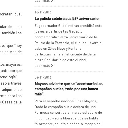
Leer más
16-11-2016
cretar igual
La policía celebra sus 56º aniversario
El gobernador Gildo Insfrán presidirá este
tular de dicho
jueves a partir de las 8 el acto
o también los
conmemorativo al 56º aniversario de la
Policía de la Provincia, el cual se llevara a
tuvo que "hoy
cabo en 25 de Mayo y Fontana,
ad de vida de
particularmente en el circuito de de la
plaza San Martín de esta ciudad.
tos mayores,
Leer más
rtante porque
ecnología".
04-11-2016
caso a través
Mayans advierte que se "acentuarán las
campañas sucias, todo por una banca
r adquiriendo
más".
enta para los
Para el senador nacional José Mayans,
s Casas de la
"toda la campaña sucia acerca de una
Formosa convertida en narco estado, o de
impunidad y zona liberada que se habla
falazmente, apunta a dañar la imagen del