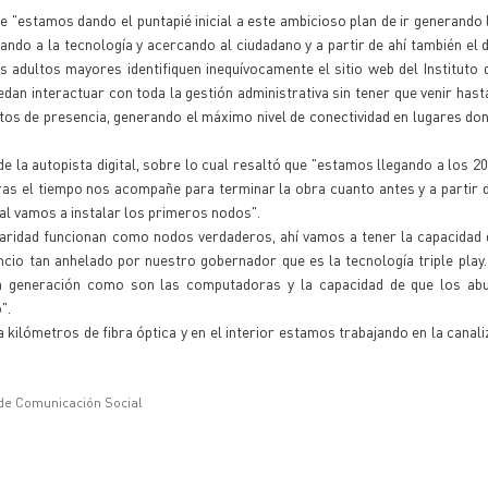
que "estamos dando el puntapié inicial a este ambicioso plan de ir generando
ando a la tecnología y acercando al ciudadano y a partir de ahí también el 
s adultos mayores identifiquen inequívocamente el sitio web del Instituto
dan interactuar con toda la gestión administrativa sin tener que venir hasta
tos de presencia, generando el máximo nivel de conectividad en lugares do
de la autopista digital, sobre lo cual resaltó que "estamos llegando a los 2
ras el tiempo nos acompañe para terminar la obra cuanto antes y a partir 
tal vamos a instalar los primeros nodos".
daridad funcionan como nodos verdaderos, ahí vamos a tener la capacidad 
ncio tan anhelado por nuestro gobernador que es la tecnología triple play
ma generación como son las computadoras y la capacidad de que los ab
".
kilómetros de fibra óptica y en el interior estamos trabajando en la canali
 de Comunicación Social