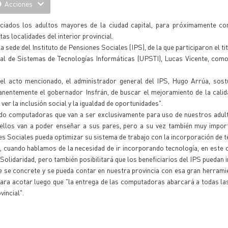
Acciones
ciados los adultos mayores de la ciudad capital, para próximamente con
as localidades del interior provincial.
 sede del Instituto de Pensiones Sociales (IPS), de la que participaron el ti
cial de Sistemas de Tecnologías Informáticas (UPSTI), Lucas Vicente, com
 del acto mencionado, el administrador general del IPS, Hugo Arrúa, sos
nentemente el gobernador Insfrán, de buscar el mejoramiento de la calid
r la inclusión social y la igualdad de oportunidades".
o computadoras que van a ser exclusivamente para uso de nuestros adul
én ellos van a poder enseñar a sus pares, pero a su vez también muy impo
es Sociales pueda optimizar su sistema de trabajo con la incorporación de t
 cuando hablamos de la necesidad de ir incorporando tecnología, en este 
olidaridad, pero también posibilitará que los beneficiarios del IPS puedan i
 se concrete y se pueda contar en nuestra provincia con esa gran herrami
ó para acotar luego que "la entrega de las computadoras abarcará a todas la
vincial".