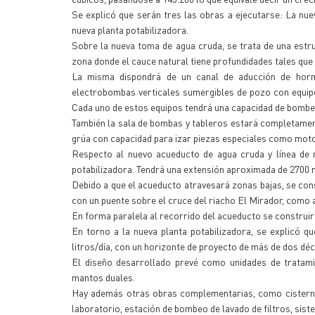
Se explicó que serán tres las obras a ejecutarse: La nue
nueva planta potabilizadora.
Sobre la nueva toma de agua cruda, se trata de una estr
zona donde el cauce natural tiene profundidades tales que
La misma dispondrá de un canal de aducción de horm
electrobombas verticales sumergibles de pozo con equipos
Cada uno de estos equipos tendrá una capacidad de bombeo 
También la sala de bombas y tableros estará completamente
grúa con capacidad para izar piezas especiales como moto
Respecto al nuevo acueducto de agua cruda y línea de 
potabilizadora. Tendrá una extensión aproximada de 2700 
Debido a que el acueducto atravesará zonas bajas, se cons
con un puente sobre el cruce del riacho El Mirador, como a
En forma paralela al recorrido del acueducto se construirá
En torno a la nueva planta potabilizadora, se explicó q
litros/día, con un horizonte de proyecto de más de dos dé
El diseño desarrollado prevé como unidades de tratami
mantos duales.
Hay además otras obras complementarias, como cisterna d
laboratorio, estación de bombeo de lavado de filtros, siste