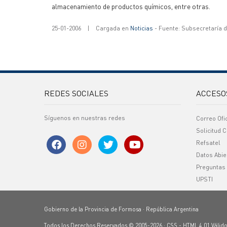
almacenamiento de productos químicos, entre otras.
25-01-2006
|
Cargada en
Noticias
- Fuente: Subsecretaría 
REDES SOCIALES
ACCESO
Síguenos en nuestras redes
Correo Ofi
Solicitud C
Refsatel
Datos Abie
Preguntas
UPSTI
Gobierno de la Provincia de Formosa · República Argentina
Todos los Derechos Reservados © 2005-2026 ·
CSS
-
HTML 4.01
Válid