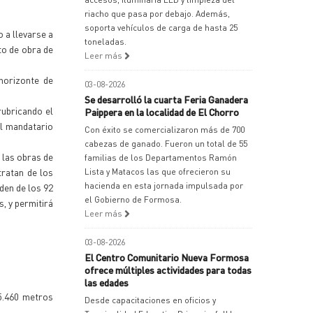
riacho que pasa por debajo. Además,
soporta vehículos de carga de hasta 25
 a llevarse a
toneladas.
to de obra de
Leer más
horizonte de
03-08-2026
Se desarrolló la cuarta Feria Ganadera
rubricando el
Paippera en la localidad de El Chorro
el mandatario
Con éxito se comercializaron más de 700
cabezas de ganado. Fueron un total de 55
 las obras de
familias de los Departamentos Ramón
tratan de los
Lista y Matacos las que ofrecieron su
hacienda en esta jornada impulsada por
den de los 92
el Gobierno de Formosa.
, y permitirá
Leer más
03-08-2026
El Centro Comunitario Nueva Formosa
ofrece múltiples actividades para todas
las edades
5.460 metros
Desde capacitaciones en oficios y