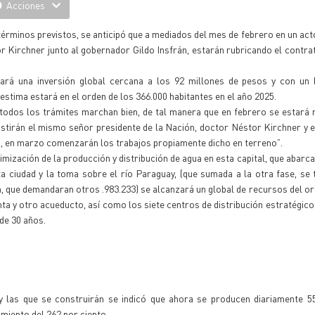
Acciones
términos previstos, se anticipó que a mediados del mes de febrero en un acto
r Kirchner junto al gobernador Gildo Insfrán, estarán rubricando el contra
ará una inversión global cercana a los 92 millones de pesos y con un 
estima estará en el orden de los 366.000 habitantes en el año 2025.
todos los trámites marchan bien, de tal manera que en febrero se estará 
sistirán el mismo señor presidente de la Nación, doctor Néstor Kirchner y 
a, en marzo comenzarán los trabajos propiamente dicho en terreno”.
zación de la producción y distribución de agua en esta capital, que abarca
a ciudad y la toma sobre el río Paraguay, (que sumada a la otra fase, se 
n, que demandaran otros .983.233) se alcanzará un global de recursos del or
ta y otro acueducto, así como los siete centros de distribución estratégicos
de 30 años.
y las que se construirán se indicó que ahora se producen diariamente 5
imiento del 262 por ciento.