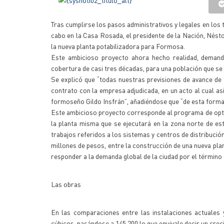
Tras cumplirse los pasos administrativos y legales en los 
cabo en la Casa Rosada, el presidente de la Nación, Nésto
la nueva planta potabilizadora para Formosa.
Este ambicioso proyecto ahora hecho realidad, demand
cobertura de casi tres décadas, para una población que se 
Se explicó que “todas nuestras previsiones de avance de 
contrato con la empresa adjudicada, en un acto al cual a
formoseño Gildo Insfrán”, añadiéndose que “de esta form
Este ambicioso proyecto corresponde al programa de optimi
la planta misma que se ejecutará en la zona norte de est
trabajos referidos a los sistemas y centros de distribució
millones de pesos, entre la construcción de una nueva plan
responder a la demanda global de la ciudad por el término 
Las obras
En las comparaciones entre las instalaciones actuales 
cúbicos, pasándose a 145.200 lo que equivale decir un crec