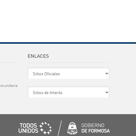
ENLACES
Sitio Oficiales
Secundaria
Sitio de Interes
)