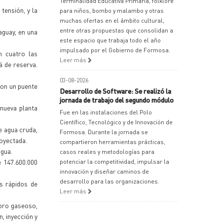
Terminalidad Educativa Primaria, folklore
tensión, y la
para niños, bombo y malambo y otras
muchas ofertas en el ámbito cultural,
entre otras propuestas que consolidan a
aguay, en una
este espacio que trabaja todo el año
impulsado por el Gobierno de Formosa.
n cuatro las
Leer más
á de reserva.
03-08-2026
con un puente
Desarrollo de Software: Se realizó la
jornada de trabajo del segundo módulo
nueva planta
Fue en las instalaciones del Polo
Científico, Tecnológico y de Innovación de
e agua cruda,
Formosa. Durante la jornada se
royectada.
compartieron herramientas prácticas,
agua.
casos reales y metodologías para
e 147.600.000
potenciar la competitividad, impulsar la
innovación y diseñar caminos de
desarrollo para las organizaciones.
s rápidos de
Leer más
loro gaseoso,
n, inyección y