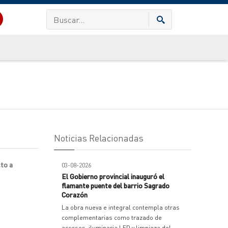
Noticias Relacionadas
cto a
03-08-2026
El Gobierno provincial inauguró el
flamante puente del barrio Sagrado
Corazón
La obra nueva e integral contempla otras
complementarias como trazado de
accesos, iluminaria LED y limpieza del