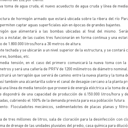
va toma de agua cruda, el nuevo acueducto de agua cruda y línea de media 
uctura de hormigón armado que estará ubicada sobre la ribera del río Par
 permiten captar aguas superficiales aún en épocas de grandes bajantes.
igón que alimentará a las bombas ubicadas al final del mismo. Será
 a instalar, de las cuales tres funcionarán en forma continua y una estar
de 1.800.000 litros/hora a 30 metros de altura.
 techada y se ubicarán a un nivel superior de la estructura, y se contará 
res, bombas, etc.
media tensión, en el caso del primero comunicará la nueva toma con la 
metros y será una cañería de PRFV de 1200 milímetros de diámetro nominal.
truirá un terraplén que servirá de camino entre la nueva planta y la toma d
sí también una alcantarilla sobre el canal de desagüe cercano a la planta p
 una línea de media tensión que proveerá de energía eléctrica a la toma de 
ue dispondrá de una capacidad de producción de 6.150.000 litros/hora y d
cadas, cubriendo el 100% de la demanda prevista para esa población futura.
ento: Floculadotes mecánicos, sedimentadotes de placas planas y filtro
e tres millones de litros, sala de cloración para la desinfección con c
ma de drenaje de las unidades pluviales del predio, casa química para dilució