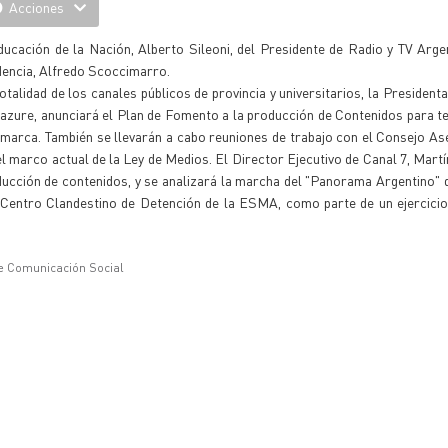
Acciones
ucación de la Nación, Alberto Sileoni, del Presidente de Radio y TV Argen
idencia, Alfredo Scoccimarro.
otalidad de los canales públicos de provincia y universitarios, la Presidenta
azure, anunciará el Plan de Fomento a la producción de Contenidos para tel
tamarca. También se llevarán a cabo reuniones de trabajo con el Consejo As
n el marco actual de la Ley de Medios. El Director Ejecutivo de Canal 7, Mart
cción de contenidos, y se analizará la marcha del "Panorama Argentino" q
al Centro Clandestino de Detención de la ESMA, como parte de un ejercic
e Comunicación Social