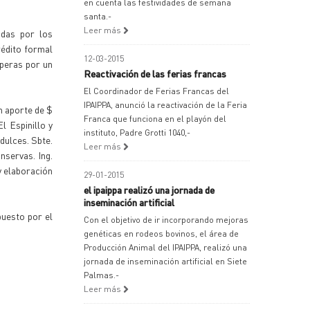
en cuenta las festividades de semana
santa.-
Leer más
idas por los
rédito formal
12-03-2015
pperas por un
Reactivación de las ferias francas
El Coordinador de Ferias Francas del
IPAIPPA, anunció la reactivación de la Feria
un aporte de $
Franca que funciona en el playón del
l Espinillo y
instituto, Padre Grotti 1040,-
dulces. Sbte.
Leer más
nservas. Ing.
y elaboración
29-01-2015
el ipaippa realizó una jornada de
inseminación artificial
puesto por el
Con el objetivo de ir incorporando mejoras
genéticas en rodeos bovinos, el área de
Producción Animal del IPAIPPA, realizó una
jornada de inseminación artificial en Siete
Palmas.-
Leer más