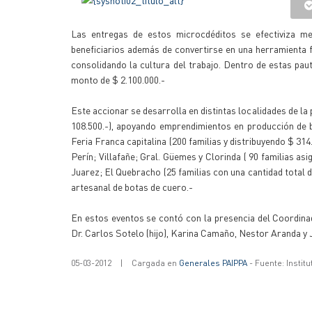
Las entregas de estos microcdéditos se efectiviza m
beneficiarios además de convertirse en una herramienta
consolidando la cultura del trabajo. Dentro de estas pau
monto de $ 2.100.000.-
Este accionar se desarrolla en distintas localidades de la 
108.500.-), apoyando emprendimientos en producción de ba
Feria Franca capitalina (200 familias y distribuyendo $ 31
Perín; Villafañe; Gral. Güemes y Clorinda ( 90 familias as
Juarez; El Quebracho (25 familias con una cantidad total d
artesanal de botas de cuero.-
En estos eventos se contó con la presencia del Coordinad
Dr. Carlos Sotelo (hijo), Karina Camaño, Nestor Aranda y J
05-03-2012
|
Cargada en
Generales PAIPPA
- Fuente: Instit