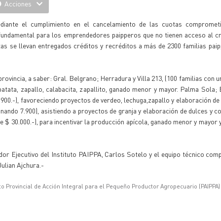
Acciones
ediante el cumplimiento en el cancelamiento de las cuotas compromet
 fundamental para los emprendedores paipperos que no tienen acceso al c
tas se llevan entregados créditos y recréditos a más de 2300 familias pai
provincia, a saber: Gral. Belgrano; Herradura y Villa 213, (100 familias con 
tata, zapallo, calabacita, zapallito, ganado menor y mayor. Palma Sola; E
4.900.-), favoreciendo proyectos de verdeo, lechuga,zapallo y elaboración de 
ignando 7.900), asistiendo a proyectos de granja y elaboración de dulces y co
e $ 30.000.-), para incentivar la producción apícola, ganado menor y mayor 
or Ejecutivo del Instituto PAIPPA, Carlos Sotelo y el equipo técnico com
ulian Ajchura.-
uto Provincial de Acción Integral para el Pequeño Productor Agropecuario (PAIPPA)