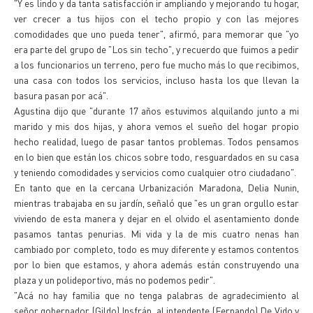
"Y es lindo y da tanta satisfacción ir ampliando y mejorando tu hogar,
ver crecer a tus hijos con el techo propio y con las mejores
comodidades que uno pueda tener", afirmó, para memorar que "yo
era parte del grupo de "Los sin techo", y recuerdo que fuimos a pedir
a los funcionarios un terreno, pero fue mucho más lo que recibimos,
una casa con todos los servicios, incluso hasta los que llevan la
basura pasan por acá".
Agustina dijo que "durante 17 años estuvimos alquilando junto a mi
marido y mis dos hijas, y ahora vemos el sueño del hogar propio
hecho realidad, luego de pasar tantos problemas. Todos pensamos
en lo bien que están los chicos sobre todo, resguardados en su casa
y teniendo comodidades y servicios como cualquier otro ciudadano".
En tanto que en la cercana Urbanización Maradona, Delia Nunin,
mientras trabajaba en su jardín, señaló que "es un gran orgullo estar
viviendo de esta manera y dejar en el olvido el asentamiento donde
pasamos tantas penurias. Mi vida y la de mis cuatro nenas han
cambiado por completo, todo es muy diferente y estamos contentos
por lo bien que estamos, y ahora además están construyendo una
plaza y un polideportivo, más no podemos pedir".
"Acá no hay familia que no tenga palabras de agradecimiento al
señor gobernador (Gildo) Insfrán, al intendente (Fernando) De Vido y