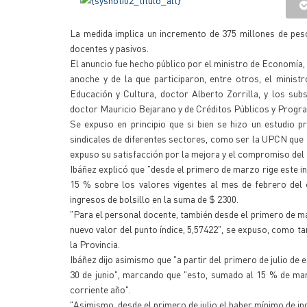
La medida implica un incremento de 375 millones de pes
docentes y pasivos.
El anuncio fue hecho público por el ministro de Economía,
anoche y de la que participaron, entre otros, el ministr
Educación y Cultura, doctor Alberto Zorrilla, y los su
doctor Mauricio Bejarano y de Créditos Públicos y Progr
Se expuso en principio que si bien se hizo un estudio p
sindicales de diferentes sectores, como ser la UPCN que es
expuso su satisfacción por la mejora y el compromiso del 
Ibáñez explicó que "desde el primero de marzo rige este i
15 % sobre los valores vigentes al mes de febrero del 
ingresos de bolsillo en la suma de $ 2300.
"Para el personal docente, también desde el primero de mar
nuevo valor del punto índice, 5,57422", se expuso, como ta
la Provincia.
Ibáñez dijo asimismo que "a partir del primero de julio de
30 de junio", marcando que "esto, sumado al 15 % de mar
corriente año".
"Asimismo, desde el primero de julio el haber mínimo de ing