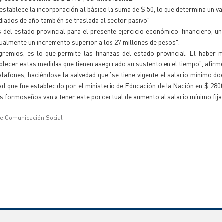
 establece la incorporación al básico la suma de $ 50, lo que determina un va
diados de año también se traslada al sector pasivo"
s del estado provincial para el presente ejercicio económico-financiero, 
sualmente un incremento superior a los 27 millones de pesos".
gremios, es lo que permite las finanzas del estado provincial. El haber
tablecer estas medidas que tienen asegurado su sustento en el tiempo", afirm
lafones, haciéndose la salvedad que "se tiene vigente el salario mínimo do
d que fue establecido por el ministerio de Educación de la Nación en $ 280
es formoseños van a tener este porcentual de aumento al salario mínimo fija
de Comunicación Social