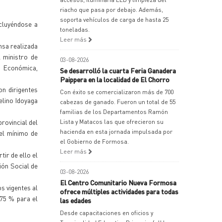
riacho que pasa por debajo. Además,
soporta vehículos de carga de hasta 25
ncluyéndose a
toneladas.
Leer más
nsa realizada
l ministro de
03-08-2026
n Económica,
Se desarrolló la cuarta Feria Ganadera
Paippera en la localidad de El Chorro
on dirigentes
Con éxito se comercializaron más de 700
elino Idoyaga
cabezas de ganado. Fueron un total de 55
familias de los Departamentos Ramón
rovincial del
Lista y Matacos las que ofrecieron su
hacienda en esta jornada impulsada por
vel mínimo de
el Gobierno de Formosa.
Leer más
ir de ello el
ión Social de
03-08-2026
El Centro Comunitario Nueva Formosa
s vigentes al
ofrece múltiples actividades para todas
,75 % para el
las edades
Desde capacitaciones en oficios y