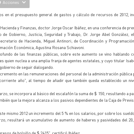
Acciones
os en el presupuesto general de gastos y cálculo de recursos de 2012, i
 Hacienda y Finanzas, doctor Jorge Oscar Ibáñez, en una conferencia de pre
o de Gobierno, Justicia, Seguridad y Trabajo, Dr. Jorge Abel González, e
bsecretario de Hacienda, Miguel Antinori; de Coordinación y Programació
amación Económica, Agustina Rosana Schiavoni.
rofundo de las finanzas públicas, sobre este aumento se vino hablando c
 quien nuclea a una amplia franja de agentes estatales, y cuyo titular Isab
gobierno de seguir dialogando.
ncremento en las remuneraciones del personal de la administración pública p
corriente año", al tiempo de añadir que también queda establecido un ni
zo, se incorpora al básico del escalafón la suma de $ 150, resultando a part
mbién que la mejora alcanza a los pasivos dependientes de la Caja de Previs
 este mismo 2012 un incremento del 5 % en los salarios, por sobre los sueldo
zo, resultará un acumulativo de aumento de haberes y pasividades del 20
resos de bolsillo de $ 2415", certificó Ibáñez.