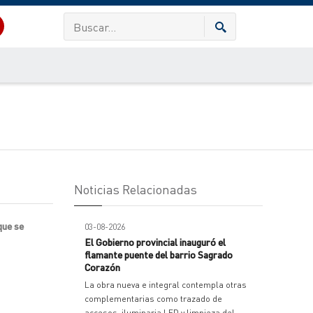
Noticias Relacionadas
que se
03-08-2026
El Gobierno provincial inauguró el
flamante puente del barrio Sagrado
Corazón
La obra nueva e integral contempla otras
complementarias como trazado de
accesos, iluminaria LED y limpieza del