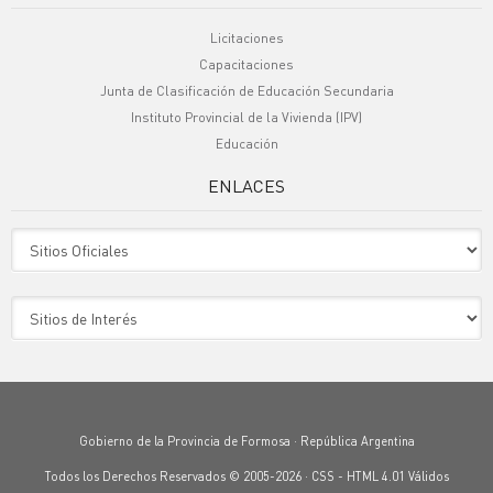
Licitaciones
Capacitaciones
Junta de Clasificación de Educación Secundaria
Instituto Provincial de la Vivienda (IPV)
Educación
ENLACES
Sitio Oficiales
Sitio de Interes
Gobierno de la Provincia de Formosa · República Argentina
Todos los Derechos Reservados © 2005-2026 ·
CSS
-
HTML 4.01
Válidos