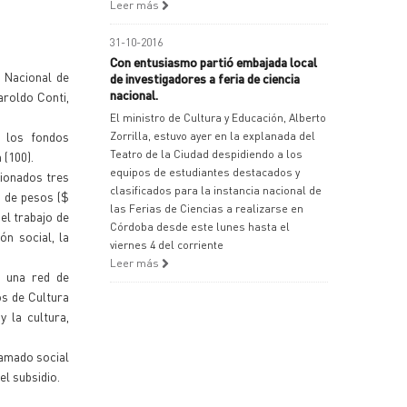
Leer más
31-10-2016
Con entusiasmo partió embajada local
o Nacional de
de investigadores a feria de ciencia
nacional.
aroldo Conti,
El ministro de Cultura y Educación, Alberto
o los fondos
Zorrilla, estuvo ayer en la explanada del
Teatro de la Ciudad despidiendo a los
 (100).
equipos de estudiantes destacados y
cionados tres
clasificados para la instancia nacional de
s de pesos ($
las Ferias de Ciencias a realizarse en
el trabajo de
Córdoba desde este lunes hasta el
ón social, la
viernes 4 del corriente
Leer más
n una red de
os de Cultura
y la cultura,
ramado social
l subsidio.