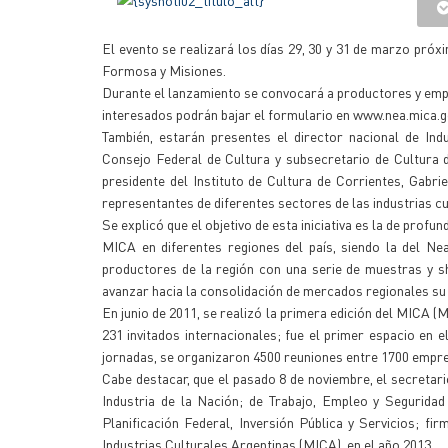
El evento se realizará los días 29, 30 y 31 de marzo próxi
Formosa y Misiones.
Durante el lanzamiento se convocará a productores y empre
interesados podrán bajar el formulario en www.nea.mica.go
También, estarán presentes el director nacional de Ind
Consejo Federal de Cultura y subsecretario de Cultura d
presidente del Instituto de Cultura de Corrientes, Gabri
representantes de diferentes sectores de las industrias cul
Se explicó que el objetivo de esta iniciativa es la de profun
MICA en diferentes regiones del país, siendo la del Ne
productores de la región con una serie de muestras y s
avanzar hacia la consolidación de mercados regionales su 
En junio de 2011, se realizó la primera edición del MICA (
231 invitados internacionales; fue el primer espacio en 
jornadas, se organizaron 4500 reuniones entre 1700 empre
Cabe destacar, que el pasado 8 de noviembre, el secretari
Industria de la Nación; de Trabajo, Empleo y Seguridad
Planificación Federal, Inversión Pública y Servicios; fi
Industrias Culturales Argentinas (MICA), en el año 2013.