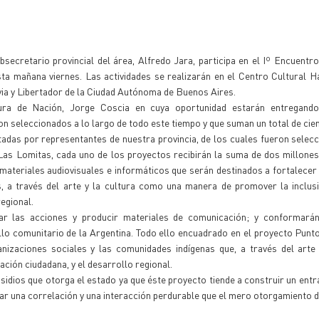
bsecretario provincial del área, Alfredo Jara, participa en el Iº Encuentr
a mañana viernes. Las actividades se realizarán en el Centro Cultural H
via y Libertador de la Ciudad Autónoma de Buenos Aires.
ltura de Nación, Jorge Coscia en cuya oportunidad estarán entregand
n seleccionados a lo largo de todo este tiempo y que suman un total de cien
ntadas por representantes de nuestra provincia, de los cuales fueron selec
de Las Lomitas, cada uno de los proyectos recibirán la suma de dos millone
 materiales audiovisuales e informáticos que serán destinados a fortalecer 
, a través del arte y la cultura como una manera de promover la inclusi
regional.
rar las acciones y producir materiales de comunicación; y conformará
lo comunitario de la Argentina. Todo ello encuadrado en el proyecto Punt
anizaciones sociales y las comunidades indígenas que, a través del arte 
pación ciudadana, y el desarrollo regional.
bsidios que otorga el estado ya que éste proyecto tiende a construir un ent
ar una correlación y una interacción perdurable que el mero otorgamiento de