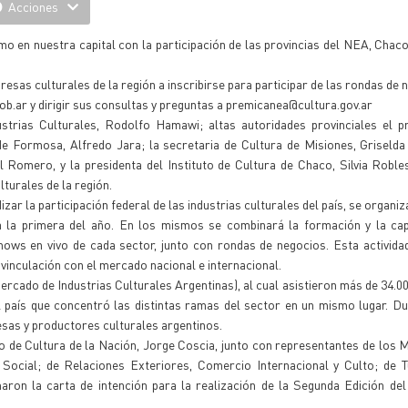
Acciones
mo en nuestra capital con la participación de las provincias del NEA, Chaco
sas culturales de la región a inscribirse para participar de las rondas de 
b.ar y dirigir sus consultas y preguntas a premicanea@cultura.gov.ar
ustrias Culturales, Rodolfo Hamawi; altas autoridades provinciales el p
e Formosa, Alfredo Jara; la secretaria de Cultura de Misiones, Griselda
el Romero, y la presidenta del Instituto de Cultura de Chaco, Silvia Robl
turales de la región.
dizar la participación federal de las industrias culturales del país, se organi
a la primera del año. En los mismos se combinará la formación y la cap
hows en vivo de cada sector, junto con rondas de negocios. Esta activid
vinculación con el mercado nacional e internacional.
Mercado de Industrias Culturales Argentinas), al cual asistieron más de 34.0
el país que concentró las distintas ramas del sector en un mismo lugar. D
sas y productores culturales argentinos.
o de Cultura de la Nación, Jorge Coscia, junto con representantes de los M
 Social; de Relaciones Exteriores, Comercio Internacional y Culto; de T
rmaron la carta de intención para la realización de la Segunda Edición d