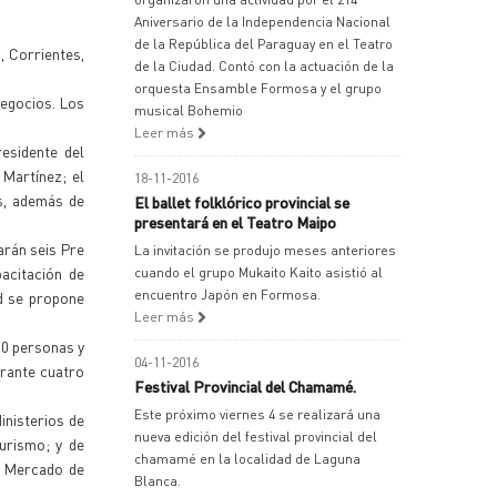
Aniversario de la Independencia Nacional
de la República del Paraguay en el Teatro
, Corrientes,
de la Ciudad. Contó con la actuación de la
orquesta Ensamble Formosa y el grupo
negocios. Los
musical Bohemio
Leer más
residente del
 Martínez; el
18-11-2016
es, además de
El ballet folklórico provincial se
presentará en el Teatro Maipo
zarán seis Pre
La invitación se produjo meses anteriores
acitación de
cuando el grupo Mukaito Kaito asistió al
encuentro Japón en Formosa.
ad se propone
Leer más
00 personas y
04-11-2016
urante cuatro
Festival Provincial del Chamamé.
Este próximo viernes 4 se realizará una
inisterios de
nueva edición del festival provincial del
urismo; y de
chamamé en la localidad de Laguna
el Mercado de
Blanca.