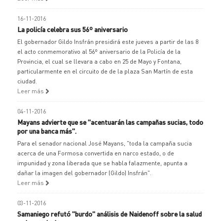
16-11-2016
La policía celebra sus 56º aniversario
El gobernador Gildo Insfrán presidirá este jueves a partir de las 8
el acto conmemorativo al 56º aniversario de la Policía de la
Provincia, el cual se llevara a cabo en 25 de Mayo y Fontana,
particularmente en el circuito de de la plaza San Martín de esta
ciudad.
Leer más
04-11-2016
Mayans advierte que se "acentuarán las campañas sucias, todo
por una banca más".
Para el senador nacional José Mayans, "toda la campaña sucia
acerca de una Formosa convertida en narco estado, o de
impunidad y zona liberada que se habla falazmente, apunta a
dañar la imagen del gobernador (Gildo) Insfrán".
Leer más
03-11-2016
Samaniego refutó "burdo" análisis de Naidenoff sobre la salud