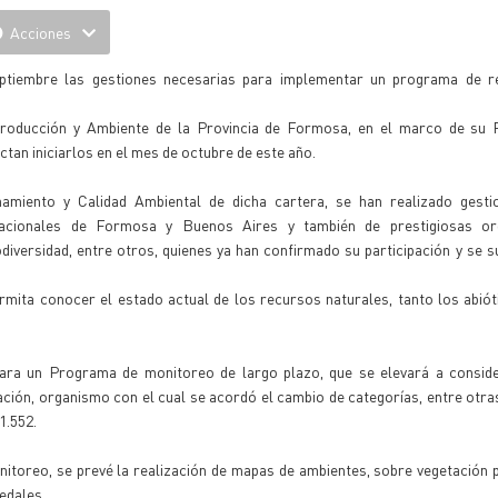
Acciones
septiembre las gestiones necesarias para implementar un programa de r
 Producción y Ambiente de la Provincia de Formosa, en el marco de su
tan iniciarlos en el mes de octubre de este año.
miento y Calidad Ambiental de dicha cartera, se han realizado gesti
 Nacionales de Formosa y Buenos Aires y también de prestigiosas or
iversidad, entre otros, quienes ya han confirmado su participación y se 
ermita conocer el estado actual de los recursos naturales, tanto los abiót
ara un Programa de monitoreo de largo plazo, que se elevará a conside
ción, organismo con el cual se acordó el cambio de categorías, entre otra
1.552.
onitoreo, se prevé la realización de mapas de ambientes, sobre vegetación
edales.