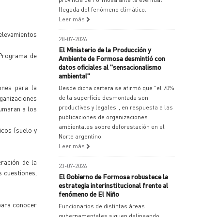
llegada del fenómeno climático.
Leer más
elevamientos
28-07-2026
El Ministerio de la Producción y
 Programa de
Ambiente de Formosa desmintió con
datos oficiales al "sensacionalismo
ambiental"
ones para la
Desde dicha cartera se afirmó que "el 70%
ganizaciones
de la superficie desmontada son
productivas y legales", en respuesta a las
sumaran a los
publicaciones de organizaciones
ambientales sobre deforestación en el
icos (suelo y
Norte argentino.
Leer más
ración de la
23-07-2026
s cuestiones,
El Gobierno de Formosa robustece la
estrategia interinstitucional frente al
fenómeno de El Niño
 para conocer
Funcionarios de distintas áreas
gubernamentales siguen delineando