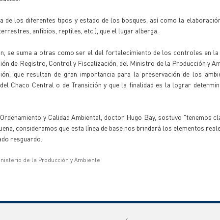
ca de los diferentes tipos y estado de los bosques, así como la elaboración
restres, anfibios, reptiles, etc.), que el lugar alberga.
n, se suma a otras como ser el del fortalecimiento de los controles en l
ción de Registro, Control y Fiscalización, del Ministro de la Producción y Am
ón, que resultan de gran importancia para la preservación de los ambi
el Chaco Central o de Transición y que la finalidad es la lograr determi
 Ordenamiento y Calidad Ambiental, doctor Hugo Bay, sostuvo "tenemos cl
uena, consideramos que esta línea de base nos brindará los elementos real
ado resguardo.
inisterio de la Producción y Ambiente