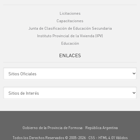
Licitaciones
Capacitaciones
Junta de Clasificación de Educación Secundaria
Instituto Provincial de la Vivienda (IPV)
Educación
ENLACES
Sitio Oficiales
Sitio de Interes
Gobierno de la Provincia de Formosa · República Argentina
Todos los Derechos Reservados © 2005-2026 ·
CSS
-
HTML 4.01
Válidos