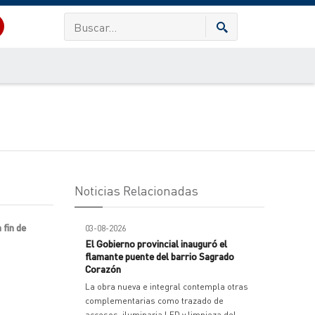
Noticias Relacionadas
 fin de
03-08-2026
El Gobierno provincial inauguró el
flamante puente del barrio Sagrado
Corazón
La obra nueva e integral contempla otras
complementarias como trazado de
accesos, iluminaria LED y limpieza del