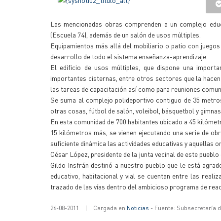
Las mencionadas obras comprenden a un complejo educati
(Escuela 74), además de un salón de usos múltiples.
Equipamientos más allá del mobiliario o patio con juegos 
desarrollo de todo el sistema enseñanza-aprendizaje.
El edificio de usos múltiples, que dispone una importa
importantes cisternas, entre otros sectores que la hacen
las tareas de capacitación así como para reuniones comuni
Se suma al complejo polideportivo contiguo de 35 metros 
otras cosas, fútbol de salón, voleibol, básquetbol y gimnas
En esta comunidad de 700 habitantes ubicado a 45 kilómet
15 kilómetros más, se vienen ejecutando una serie de obr
suficiente dinámica las actividades educativas y aquellas 
César López, presidente de la junta vecinal de este pueblo
Gildo Insfrán destinó a nuestro pueblo que le está agrad
educativo, habitacional y vial se cuentan entre las reali
trazado de las vías dentro del ambicioso programa de reac
26-08-2011
|
Cargada en
Noticias
- Fuente: Subsecretaría 