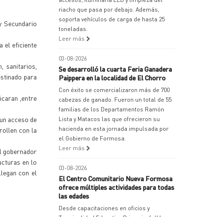
riacho que pasa por debajo. Además,
soporta vehículos de carga de hasta 25
y Secundario
toneladas.
Leer más
 el eficiente
03-08-2026
 sanitarios,
Se desarrolló la cuarta Feria Ganadera
estinado para
Paippera en la localidad de El Chorro
Con éxito se comercializaron más de 700
icaran ,entre
cabezas de ganado. Fueron un total de 55
familias de los Departamentos Ramón
 un acceso de
Lista y Matacos las que ofrecieron su
hacienda en esta jornada impulsada por
rollen con la
el Gobierno de Formosa.
Leer más
el gobernador
ucturas en lo
03-08-2026
llegan con el
El Centro Comunitario Nueva Formosa
ofrece múltiples actividades para todas
las edades
Desde capacitaciones en oficios y