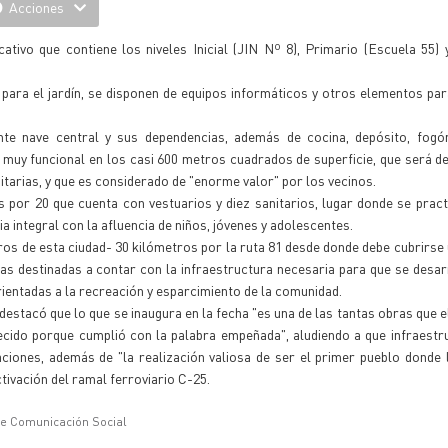
Acciones
vo que contiene los niveles Inicial (JIN Nº 8), Primario (Escuela 55) 
para el jardín, se disponen de equipos informáticos y otros elementos para
nte nave central y sus dependencias, además de cocina, depósito, fogón,
 muy funcional en los casi 600 metros cuadrados de superficie, que será d
tarias, y que es considerado de "enorme valor" por los vecinos.
por 20 que cuenta con vestuarios y diez sanitarios, lugar donde se pract
ia integral con la afluencia de niños, jóvenes y adolescentes.
ros de esta ciudad- 30 kilómetros por la ruta 81 desde donde debe cubrirse
as destinadas a contar con la infraestructura necesaria para que se desar
orientadas a la recreación y esparcimiento de la comunidad.
 destacó que lo que se inaugura en la fecha "es una de las tantas obras que 
ecido porque cumplió con la palabra empeñada", aludiendo a que infraestr
zaciones, además de "la realización valiosa de ser el primer pueblo donde 
tivación del ramal ferroviario C-25.
de Comunicación Social