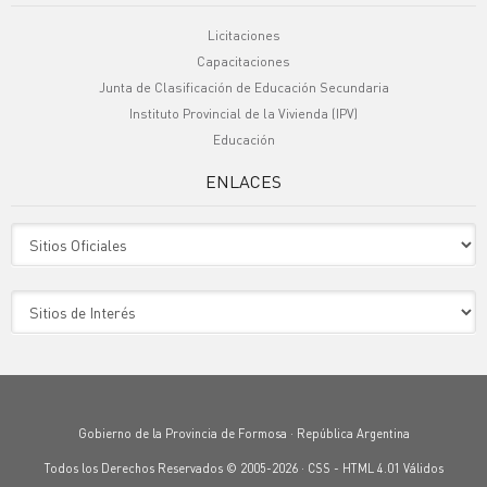
Licitaciones
Capacitaciones
Junta de Clasificación de Educación Secundaria
Instituto Provincial de la Vivienda (IPV)
Educación
ENLACES
Sitio Oficiales
Sitio de Interes
Gobierno de la Provincia de Formosa · República Argentina
Todos los Derechos Reservados © 2005-2026 ·
CSS
-
HTML 4.01
Válidos