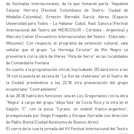
de festivales internacionales, de la que tomarán parte: Yaqueline
Salazar Herrera (Festival Colombiano de Teatro- Ciudad de
Medellín-Colombia); Ernesto Bernabé García Abreu (Espacio
Universidad para Todos - La Habana- Cuba); Raúl Sansica (Festival
Internacional del Teatro del MERCOSUR - Córdoba - Argentina) y
Marcelo Callier (Encuentros Internacionales del Teatro - Eldorado -
Misiones). Con respecto al programa de extensión cultural, vale
señalar que el grupo "La Hormiga Circular" de Río Negro se
presentará con la obra de títeres "Pata de fierro" en las localidades
de Comandante Fontana
En cuanto a la programación oficial, hoy (sábado 20) dará inicio a las
18 con la puesta en escena de "La flor de chukirawa" en el Teatro de
la Ciudad, previéndose a las 22.30 otra presentación del grupo
ecuatoriano "Contraelviento".
A las 20.30 habrá dos funciones: una en Los Gregorianos con la obra
"Negra" a cargo del grupo "Abya Yala" de Costa Rica y la otra en el
Galpón "C" con la pieza "Cyrano, un vodevil franco-argentino",
protagonizada por Diego Freigedo y Enrique Iturralde con dirección
de Pablo Bontá (Ciudad Autónoma de Buenos Aires).
El cierre de la cuarta jornada del VII Festival Internacional del Teatro