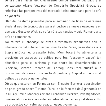
vendrá para hablar del crecimiento compensatorio del pacú y el
venezolano Alvaro Velazco, de Cocodrile Specialist Group, se
referirá a las perspectivas del mercado latinoamericano para la cría
de yacarés.
Otro de los ítems previstos para el seminario de fines de este mes
alude al uso de tecnologías para el cultivo de nuevas especies y en
ese caso Gustavo Wicki se referirá a las randias y Luis Romano a la
cría de camarones.
No faltará el abordaje de otras alternativas productivas con la
intervención del cubano Sergio José Toledo Pérez, quien aludirá a la
tilapia nilótica; el brasileño Fabio Mori tocará lo atinente a la
provisión de especies de cultivo para los “pesque y pague” tan
difundidos para el turismo y que ahora ha desembarcado en
Clorinda; Gerardo Robledo de Biofrog Consultora aludirá a la
producción de ranas toro en la Argentina y Alejandro Jacobo al
cultivo de peces ornamentales.
Otros que estarán en Formosa son Ernesto Barrera, coordinador
de post-grado sobre Turismo Rural de la facultad de Agronomía de
la UBA y Emilio Manca y Adriana Fernández Herrero, investigadores,
quienes abordarán acerca de las rutas alimentarías y del desarrollo
de productos con valor agregado, respectivamente.