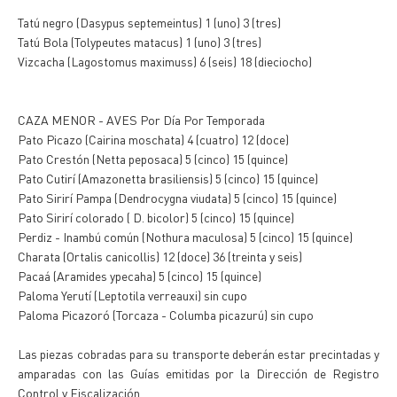
Tatú negro (Dasypus septemeintus) 1 (uno) 3 (tres)
Tatú Bola (Tolypeutes matacus) 1 (uno) 3 (tres)
Vizcacha (Lagostomus maximuss) 6 (seis) 18 (dieciocho)
CAZA MENOR - AVES Por Día Por Temporada
Pato Picazo (Cairina moschata) 4 (cuatro) 12 (doce)
Pato Crestón (Netta peposaca) 5 (cinco) 15 (quince)
Pato Cutirí (Amazonetta brasiliensis) 5 (cinco) 15 (quince)
Pato Sirirí Pampa (Dendrocygna viudata) 5 (cinco) 15 (quince)
Pato Sirirí colorado ( D. bicolor) 5 (cinco) 15 (quince)
Perdiz - Inambú común (Nothura maculosa) 5 (cinco) 15 (quince)
Charata (Ortalis canicollis) 12 (doce) 36 (treinta y seis)
Pacaá (Aramides ypecaha) 5 (cinco) 15 (quince)
Paloma Yerutí (Leptotila verreauxi) sin cupo
Paloma Picazoró (Torcaza - Columba picazurú) sin cupo
Las piezas cobradas para su transporte deberán estar precintadas y
amparadas con las Guías emitidas por la Dirección de Registro
Control y Fiscalización.