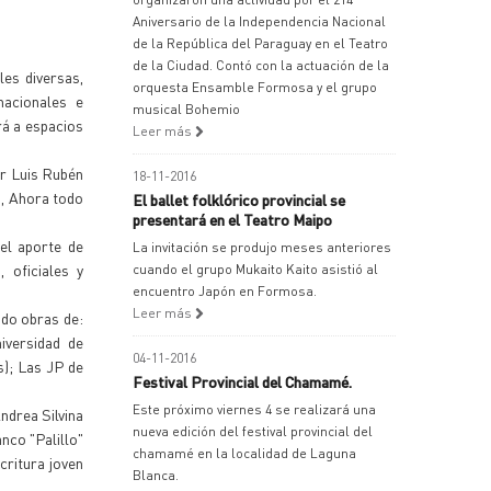
Aniversario de la Independencia Nacional
de la República del Paraguay en el Teatro
de la Ciudad. Contó con la actuación de la
les diversas,
orquesta Ensamble Formosa y el grupo
nacionales e
musical Bohemio
rá a espacios
Leer más
or Luis Rubén
18-11-2016
o, Ahora todo
El ballet folklórico provincial se
presentará en el Teatro Maipo
el aporte de
La invitación se produjo meses anteriores
 oficiales y
cuando el grupo Mukaito Kaito asistió al
encuentro Japón en Formosa.
Leer más
ndo obras de:
iversidad de
04-11-2016
s); Las JP de
Festival Provincial del Chamamé.
Este próximo viernes 4 se realizará una
ndrea Silvina
nueva edición del festival provincial del
nco "Palillo"
chamamé en la localidad de Laguna
critura joven
Blanca.