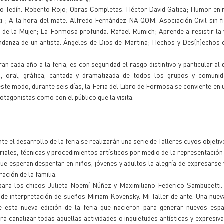
avo Tedín. Roberto Rojo; Obras Completas. Héctor David Gatica; Humor en
 ; A la hora del mate. Alfredo Fernández NA QOM. Asociación Civil sin f
a de la Mujer; La Formosa profunda. Rafael Rumich; Aprende a resistir la 
ndanza de un artista. Ángeles de Dios de Martina; Hechos y Des(h)echos e
n cada año a la feria, es con seguridad el rasgo distintivo y particular al 
ita, oral, gráfica, cantada y dramatizada de todos los grupos y comuni
e modo, durante seis días, la Feria del Libro de Formosa se convierte en 
tagonistas como con el público que la visita.
 el desarrollo de la feria se realizarán una serie de Talleres cuyos objetiv
iales, técnicas y procedimientos artísticos por medio de la representación 
que esperan despertar en niños, jóvenes y adultos la alegría de expresarse y
ación de la familia.
 para los chicos Julieta Noemí Núñez y Maximiliano Federico Sambucetti.
r de interpretación de sueños Miriam Kovensky. Mi Taller de arte. Una nuev
e esta nueva edición de la feria que nacieron para generar nuevos espa
a canalizar todas aquellas actividades o inquietudes artísticas y expresiv