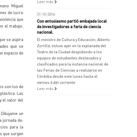
Leer más
 mano. Miguel
ines de lucro
31-10-2016
violencia que
Con entusiasmo partió embajada local
n el trabajo.
de investigadores a feria de ciencia
nacional.
que se aspira
El ministro de Cultura y Educación, Alberto
dades que se
Zorrilla, estuvo ayer en la explanada del
Teatro de la Ciudad despidiendo a los
un espacio de
equipos de estudiantes destacados y
clasificados para la instancia nacional de
las Ferias de Ciencias a realizarse en
Córdoba desde este lunes hasta el
viernes 4 del corriente
os son los de
Leer más
plástica. Las
 el valor del
 Dibujame un
a jornada de:
cios para la
as que surgen