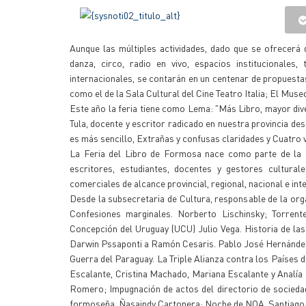
Aunque las múltiples actividades, dado que se ofrecerá de
danza, circo, radio en vivo, espacios institucionales,
internacionales, se contarán en un centenar de propuesta
como el de la Sala Cultural del Cine Teatro Italia; El Mu
Este año la feria tiene como Lema: "Más Libro, mayor diver
Tula, docente y escritor radicado en nuestra provincia des
es más sencillo, Extrañas y confusas claridades y Cuatro v
La Feria del Libro de Formosa nace como parte de la ap
escritores, estudiantes, docentes y gestores culturale
comerciales de alcance provincial, regional, nacional e int
Desde la subsecretaria de Cultura, responsable de la org
Confesiones marginales. Norberto Lischinsky; Torrent
Concepción del Uruguay (UCU) Julio Vega. Historia de las
Darwin Pssaponti a Ramón Cesaris. Pablo José Hernánde
Guerra del Paraguay. La Triple Alianza contra los Países 
Escalante, Cristina Machado, Mariana Escalante y Analía
Romero; Impugnación de actos del directorio de socieda
formoseña. Ñasaindy Cartonera; Noche de NOA. Santiago