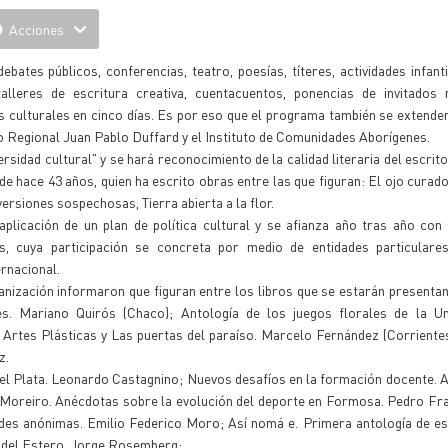
Acciones
bates públicos, conferencias, teatro, poesías, títeres, actividades infanti
 talleres de escritura creativa, cuentacuentos, ponencias de invitados 
s culturales en cinco días. Es por eso que el programa también se extende
seo Regional Juan Pablo Duffard y el Instituto de Comunidades Aborígenes.
sidad cultural" y se hará reconocimiento de la calidad literaria del escrit
de hace 43 años, quien ha escrito obras entre las que figuran: El ojo curad
ersiones sospechosas, Tierra abierta a la flor.
licación de un plan de política cultural y se afianza año tras año con 
s, cuya participación se concreta por medio de entidades particulares,
ernacional.
anización informaron que figuran entre los libros que se estarán presenta
es. Mariano Quirós (Chaco); Antología de los juegos florales de la Un
 Artes Plásticas y Las puertas del paraíso. Marcelo Fernández (Corriente
z.
del Plata. Leonardo Castagnino; Nuevos desafíos en la formación docente. A
 Moreiro. Anécdotas sobre la evolución del deporte en Formosa. Pedro Fra
des anónimas. Emilio Federico Moro; Así nomá e. Primera antología de es
 del Estero. Jorge Rosemberg;