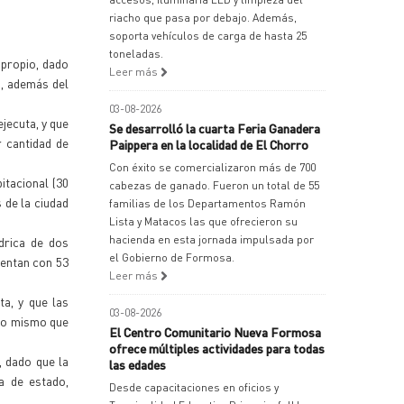
riacho que pasa por debajo. Además,
soporta vehículos de carga de hasta 25
toneladas.
 propio, dado
Leer más
s, además del
03-08-2026
jecuta, y que
Se desarrolló la cuarta Feria Ganadera
r cantidad de
Paippera en la localidad de El Chorro
Con éxito se comercializaron más de 700
itacional (30
cabezas de ganado. Fueron un total de 55
 de la ciudad
familias de los Departamentos Ramón
Lista y Matacos las que ofrecieron su
hacienda en esta jornada impulsada por
drica de dos
el Gobierno de Formosa.
uentan con 53
Leer más
ta, y que las
03-08-2026
 lo mismo que
El Centro Comunitario Nueva Formosa
ofrece múltiples actividades para todas
, dado que la
las edades
a de estado,
Desde capacitaciones en oficios y