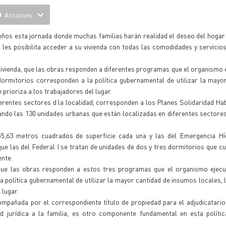
Acciones
eños esta jornada donde muchas familias harán realidad el deseo del hogar
l les posibilita acceder a su vivienda con todas las comodidades y servicio
a Vivienda, que las obras responden a diferentes programas que el organismo e
dormitorios corresponden a la política gubernamental de utilizar la mayo
prioriza a los trabajadores del lugar.
erentes sectores d la localidad, corresponden a los Planes Solidaridad Hab
zando las 130 unidades urbanas que están localizadas en diferentes sectores
55,63 metros cuadrados de superficie cada una y las del Emergencia Hí
e las del Federal I se tratan de unidades de dos y tres dormitorios que c
nte.
a que las obras responden a estos tres programas que el organismo ejecu
la política gubernamental de utilizar la mayor cantidad de insumos locales,
 lugar.
mpañada por el correspondiente título de propiedad para el adjudicatario
d jurídica a la familia, es otro componente fundamental en esta polític