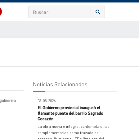
Noticias Relacionadas
 gobierno
03-08-2026
El Gobierno provincial inauguró el
flamante puente del barrio Sagrado
Corazón
La obra nueva e integral contempla otras
complementarias como trazado de
accesos, iluminaria LED y limpieza del