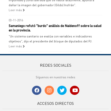
impunidad y zona liberada que se habla falazmente, apunta a
dañar la imagen del gobernador (Gildo) Insfrán".
Leer más
03-11-2016
Samaniego refutó "burdo" análisis de Naidenoff sobre la salud
en la provincia.
"Un sistema sanitario se evalúa con variables e indicadores
objetivos", dijo el presidente del bloque de diputados del PJ.
Leer más
REDES SOCIALES
Síguenos en nuestras redes
ACCESOS DIRECTOS