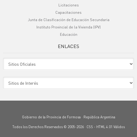
Licitaciones
Capacitaciones
Junta de Clasificación de Educación Secundaria
Instituto Provincial de la Vivienda (IPV)
Educación
ENLACES
Sitio Oficiales
Sitio de Interes
Gobierno de la Provincia de Formosa · República Argentina
Todos los Derechos Reservados © 2005-2026 ·
CSS
-
HTML 4.01
Válidos