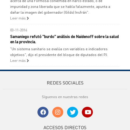
acerca de una Formosa convertida en narco estado, o de
impunidad y zona liberada que se habla falazmente, apunta a
dañar la imagen del gobernador (Gildo) Insfrán".
Leer más
03-11-2016
Samaniego refutó "burdo" análisis de Naidenoff sobre la salud
en la provincia.
"Un sistema sanitario se evalúa con variables e indicadores
objetivos", dijo el presidente del bloque de diputados del PJ.
Leer más
REDES SOCIALES
Síguenos en nuestras redes
ACCESOS DIRECTOS