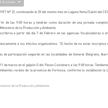
Acciones
o (EPET N° 2), continuando el 25 del mismo mes en Laguna Yema (Salón del CE
artir de las 9:00 horas y tendrán como duración de una jornada complet
Ministerio de la Producción y Ambiente.
cribirse a partir del día 7 de Febrero en las agencias fiscalizadoras o en
 únicamente a los efectos organizativos. "El hecho de no estar inscriptos 
as de participación seguirán en las localidades de General Belgrano, Ibarr
el 11 de marzo en el galpón G del Paseo Costanero a las 9:00 horas. Tendient
 ambientes rurales de la provincia de Formosa, conforme lo establecen la L
inisterio de la Producción y Ambiente