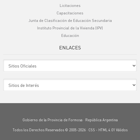
Licitaciones
Capacitaciones
Junta de Clasificación de Educación Secundaria
Instituto Provincial de la Vivienda (IPV)
Educación
ENLACES
Sitio Oficiales
Sitio de Interes
Gobierno de la Provincia de Formosa · República Argentina
Todos los Derechos Reservados © 2005-2026 ·
CSS
-
HTML 4.01
Válidos