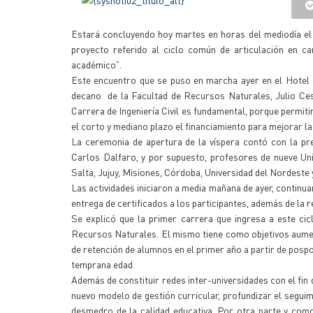
Estará concluyendo hoy martes en horas del mediodía el 
proyecto referido al ciclo común de articulación en c
académico”.
Este encuentro que se puso en marcha ayer en el Hotel d
decano de la Facultad de Recursos Naturales, Julio Ces
Carrera de Ingeniería Civil es fundamental, porque permitirá
el corto y mediano plazo el financiamiento para mejorar l
La ceremonia de apertura de la víspera contó con la pr
Carlos Dalfaro, y por supuesto, profesores de nueve Un
Salta, Jujuy, Misiones, Córdoba, Universidad del Nordeste
Las actividades iniciaron a media mañana de ayer, continuar
entrega de certificados a los participantes, además de la 
Se explicó que la primer carrera que ingresa a este cicl
Recursos Naturales. El mismo tiene como objetivos aument
de retención de alumnos en el primer año a partir de pospo
temprana edad.
Además de constituir redes inter-universidades con el fin 
nuevo modelo de gestión curricular, profundizar el seguimi
desmedro de la calidad educativa. Por otra parte y com