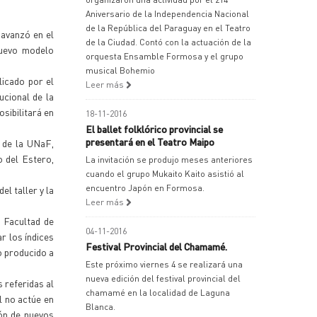
Aniversario de la Independencia Nacional
de la República del Paraguay en el Teatro
 avanzó en el
de la Ciudad. Contó con la actuación de la
nuevo modelo
orquesta Ensamble Formosa y el grupo
musical Bohemio
licado por el
Leer más
ucional de la
osibilitará en
18-11-2016
El ballet folklórico provincial se
presentará en el Teatro Maipo
o de la UNaF,
o del Estero,
La invitación se produjo meses anteriores
cuando el grupo Mukaito Kaito asistió al
encuentro Japón en Formosa.
el taller y la
Leer más
a Facultad de
04-11-2016
r los índices
Festival Provincial del Chamamé.
o producido a
Este próximo viernes 4 se realizará una
nueva edición del festival provincial del
 referidas al
chamamé en la localidad de Laguna
l no actúe en
Blanca.
ión de nuevos