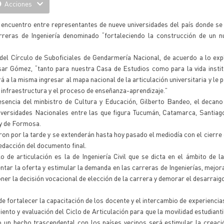
Acciones
encuentro entre representantes de nueve universidades del país donde se
arreras de Ingeniería denominado “fortaleciendo la construcción de un 
el Círculo de Suboficiales de Gendarmería Nacional, de acuerdo a lo exp
ar Gómez, “tanto para nuestra Casa de Estudios como para la vida instit
 a la misma ingresar al mapa nacional de la articulación universitaria y le p
a infraestructura y el proceso de enseñanza-aprendizaje.”
esencia del minbistro de Cultura y Educación, Gilberto Bandeo, el decan
iversidades Nacionales entre las que figura Tucumán, Catamarca, Santiag
 y de Formosa.
on por la tarde y se extenderán hasta hoy pasado el mediodía con el cierre d
redacción del documento final.
o de articulación es la de Ingeniería Civil que se dicta en el ámbito de l
ar la oferta y estimular la demanda en las carreras de Ingenierías, mejora
ner la decisión vocacional de elección de la carrera y demorar el desarraig
de fortalecer la capacitación de los docente y el intercambio de experiencias
ento y evaluación del Ciclo de Articulación para que la movilidad estudianti
o un hecho trascendental con los países vecinos será estimular la creac