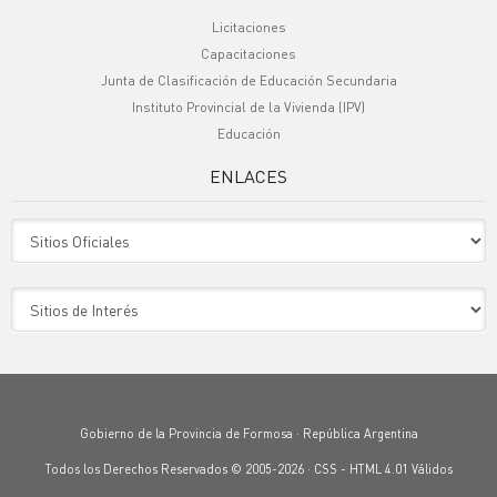
Licitaciones
Capacitaciones
Junta de Clasificación de Educación Secundaria
Instituto Provincial de la Vivienda (IPV)
Educación
ENLACES
Sitio Oficiales
Sitio de Interes
Gobierno de la Provincia de Formosa · República Argentina
Todos los Derechos Reservados © 2005-2026 ·
CSS
-
HTML 4.01
Válidos