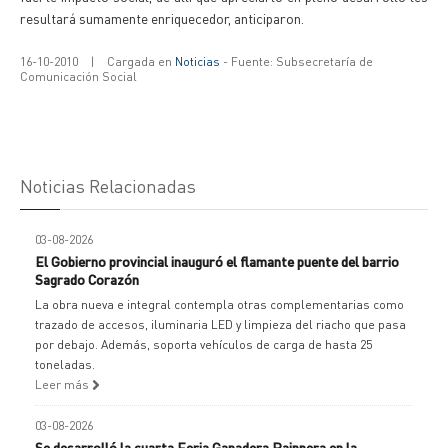
resultará sumamente enriquecedor, anticiparon.
16-10-2010
|
Cargada en
Noticias
- Fuente: Subsecretaría de
Comunicación Social
Noticias Relacionadas
03-08-2026
El Gobierno provincial inauguró el flamante puente del barrio
Sagrado Corazón
La obra nueva e integral contempla otras complementarias como
trazado de accesos, iluminaria LED y limpieza del riacho que pasa
por debajo. Además, soporta vehículos de carga de hasta 25
toneladas.
Leer más
03-08-2026
Se desarrolló la cuarta Feria Ganadera Paippera en la