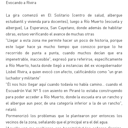
Evocando a Rivira
La gira comenzó en El Solitario (centro de salud, albergue
estudiantil y vivienda para docentes), luego a Río Muerto (escuela y
albergue), La Esperanza, San Cayetano, donde además de habilitar
obras, estuvo verificando el avance de muchas otras
"Llegar a esta zona me permite hacer un poco de historia, porque
este lugar hace ya mucho tiempo que conozco porque lo he
recorrido de punta a punta, cuando muchos decían que era
impenetrable, inaccesible", expresó para referirse, específicamente
a Río Muerto, hasta donde llegó a instancias del ex vicegobernador
Lisbel Rivira, a quien evocó con afecto, calificándolo como "un gran
luchador y militante"
"Él nos hizo llegar aquí cuando todavía no había camino... cuando el
Escuadrón Vial Nº 5 con asiento en Pirané lo estaba construyendo
para poder acceder a Río Muerto, donde la escuela era un rancho y
el albergue aun peor, de una categoría inferior a la de un rancho",
relató.
Pormenorizó los problemas que le plantearon por entonces los
vecinos de la zona, señalando que el principal era el del agua.