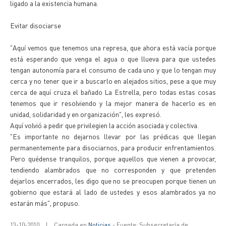
ligado a la existencia humana.
Evitar disociarse
"Aquí vemos que tenemos una represa, que ahora está vacía porque
está esperando que venga el agua o que llueva para que ustedes
tengan autonomía para el consumo de cada uno y que lo tengan muy
cerca y no tener que ir a buscarlo en alejados sitios, pese a que muy
cerca de aquí cruza el bañado La Estrella, pero todas estas cosas
tenemos que ir resolviendo y la mejor manera de hacerlo es en
unidad, solidaridad y en organización", les expresó.
Aquí volvió a pedir que privilegien la acción asociada y colectiva.
"Es importante no dejarnos llevar por las prédicas que llegan
permanentemente para disociarnos, para producir enfrentamientos.
Pero quédense tranquilos, porque aquellos que vienen a provocar,
tendiendo alambrados que no corresponden y que pretenden
dejarlos encerrados, les digo que no se preocupen porque tienen un
gobierno que estará al lado de ustedes y esos alambrados ya no
estarán más", propuso.
13-10-2010
|
Cargada en
Noticias
- Fuente: Subsecretaría de