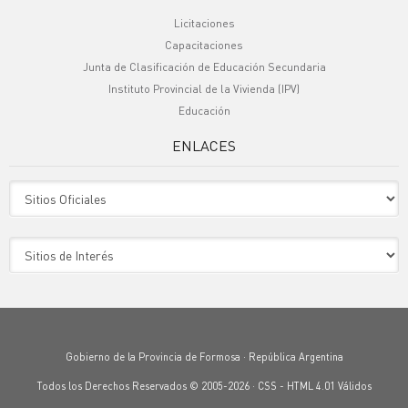
Licitaciones
Capacitaciones
Junta de Clasificación de Educación Secundaria
Instituto Provincial de la Vivienda (IPV)
Educación
ENLACES
Sitio Oficiales
Sitio de Interes
Gobierno de la Provincia de Formosa · República Argentina
Todos los Derechos Reservados © 2005-2026 ·
CSS
-
HTML 4.01
Válidos