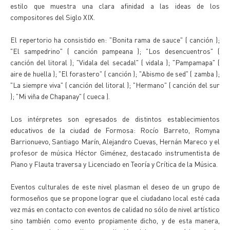
estilo que muestra una clara afinidad a las ideas de los
compositores del Siglo XIX.
El repertorio ha consistido en: "Bonita rama de sauce" ( canción );
"El sampedrino" ( canción pampeana ); "Los desencuentros" (
canción del litoral ); "Vidala del secadal" ( vidala ); "Pampamapa" (
aire de huella ); "El forastero" ( canción ); "Abismo de sed" ( zamba );
"La siempre viva" ( canción del litoral ); "Hermano" ( canción del sur
); "Mi viña de Chapanay" ( cueca ).
Los intérpretes son egresados de distintos establecimientos
educativos de la ciudad de Formosa: Rocío Barreto, Romyna
Barrionuevo, Santiago Marín, Alejandro Cuevas, Hernán Mareco y el
profesor de música Héctor Giménez, destacado instrumentista de
Piano y Flauta traversa y Licenciado en Teoría y Crítica de la Música.
Eventos culturales de este nivel plasman el deseo de un grupo de
formoseños que se propone lograr que el ciudadano local esté cada
vez más en contacto con eventos de calidad no sólo de nivel artístico
sino también como evento propiamente dicho, y de esta manera,