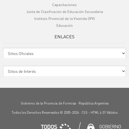
Capacitaciones
Junta de Clasificación de Educación Secundaria
Instituto Provincial de la Vivienda (IPV)
Educación
ENLACES
Sitio Oficiales
Sitio de Interes
Gobierno de la Provincia de Formosa · República Argentina
Todos los Derechos Reservados © 2005-2026 ·
CSS
-
HTML 4.01
Válidos