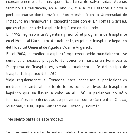
incesantemente a la más que difícil tarea de salvar vidas. Apenas
terminó su residencia, en el año 87, fue a los Estados Unidos a
perfeccionarse donde vivió 5 años y estudió en la Universidad de
Pittsburg en Pennsylvania, capacitándose con el Dr. Tomas Starsell,
que es el pionero de trasplante hepático en el mundo.
En 1992 regresó a la Argentina y montó el programa de trasplante
en el Hospital Garraham. Actualmente, es jefe de trasplante hepático
del Hospital General de Agudos Cosme Argerich.
En el 2004, el médico trasplantólogo reconocido mundialmente se
sumó al ambicioso proyecto de poner en marcha en Formosa el
Programa de Trasplantes, siendo actualmente jefe del equipo de
trasplante hepático del HAC.
Viaja regularmente a Formosa para capacitar a profesionales
médicos, estando al frente de todos los operativos de trasplante
hepático que se llevan a cabo en el HAC, a pacientes no sólo
formoseños sino derivados de provincias como Corrientes, Chaco,
Misiones, Salta, Jujuy, Santiago del Estero y Tucumán.
"Me siento parte de este modelo"
"Yo me siento parte de este modelo. Hace seis años que estoy