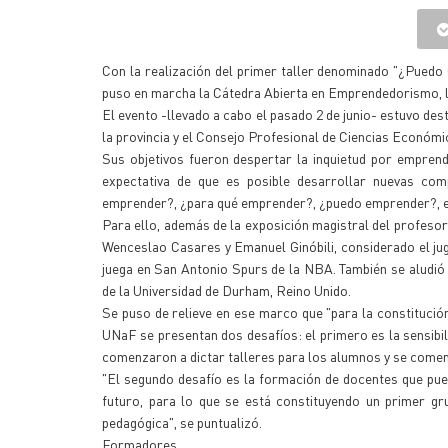
{IMAGENES}
Con la realización del primer taller denominado "¿Puedo
puso en marcha la Cátedra Abierta en Emprendedorismo, la
El evento -llevado a cabo el pasado 2 de junio- estuvo des
la provincia y el Consejo Profesional de Ciencias Económ
Sus objetivos fueron despertar la inquietud por emprend
expectativa de que es posible desarrollar nuevas com
emprender?, ¿para qué emprender?, ¿puedo emprender?, e
Para ello, además de la exposición magistral del profeso
Wenceslao Casares y Emanuel Ginóbili, considerado el ju
juega en San Antonio Spurs de la NBA. También se aludió
de la Universidad de Durham, Reino Unido.
Se puso de relieve en ese marco que "para la constitució
UNaF se presentan dos desafíos: el primero es la sensibil
comenzaron a dictar talleres para los alumnos y se comen
"El segundo desafío es la formación de docentes que pue
futuro, para lo que se está constituyendo un primer g
pedagógica", se puntualizó.
Formadores