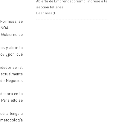
Abierta de Emprendedorismo, ingrese a la
sección talleres.
Leer más
e Formosa, se
y NOA.
l Gobierno de
as y abrir la
mo: ¿por qué
ndedor serial
n actualmente
a de Negocios
ndedora en la
 Para ello se
tedra tenga a
 metodología