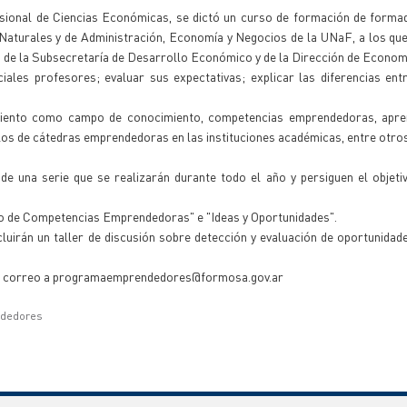
fesional de Ciencias Económicas, se dictó un curso de formación de forma
 Naturales y de Administración, Economía y Negocios de la UNaF, a los q
er, de la Subsecretaría de Desarrollo Económico y de la Dirección de Econom
iales profesores; evaluar sus expectativas; explicar las diferencias en
iento como campo de conocimiento, competencias emprendedoras, apren
los de cátedras emprendedoras en las instituciones académicas, entre otro
 de una serie que se realizarán durante todo el año y persiguen el objet
o de Competencias Emprendedoras" e "Ideas y Oportunidades".
cluirán un taller de discusión sobre detección y evaluación de oportunida
 un correo a programaemprendedores@formosa.gov.ar
ndedores