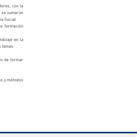
dores, con la
ue se sumaron
ía Social.
tre formación
dizaje en la
s temas.
ivo de formar
des y métodos