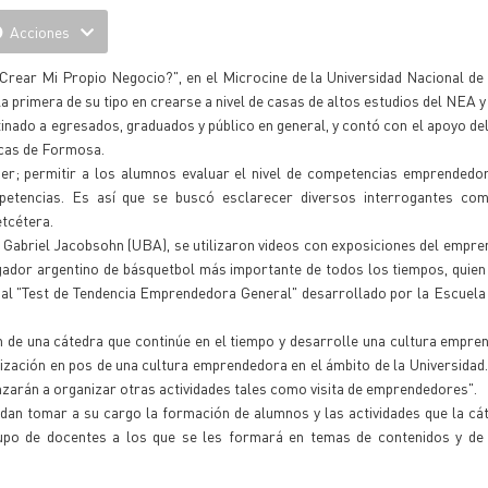
Acciones
 Crear Mi Propio Negocio?", en el Microcine de la Universidad Nacional d
 primera de su tipo en crearse a nivel de casas de altos estudios del NEA 
tinado a egresados, graduados y público en general, y contó con el apoyo de
icas de Formosa.
er; permitir a los alumnos evaluar el nivel de competencias emprendedor
petencias. Es así que se buscó esclarecer diversos interrogantes co
tcétera.
r Gabriel Jacobsohn (UBA), se utilizaron videos con exposiciones del empre
gador argentino de básquetbol más importante de todos los tiempos, quie
 al "Test de Tendencia Emprendedora General" desarrollado por la Escuel
n de una cátedra que continúe en el tiempo y desarrolle una cultura empre
ización en pos de una cultura emprendedora en el ámbito de la Universidad.
zarán a organizar otras actividades tales como visita de emprendedores".
dan tomar a su cargo la formación de alumnos y las actividades que la cá
rupo de docentes a los que se les formará en temas de contenidos y de