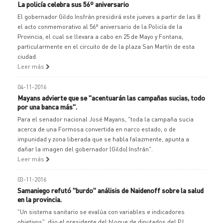
La policía celebra sus 56º aniversario
El gobernador Gildo Insfrán presidirá este jueves a partir de las 8
el acto conmemorativo al 56º aniversario de la Policía de la
Provincia, el cual se llevara a cabo en 25 de Mayo y Fontana,
particularmente en el circuito de de la plaza San Martín de esta
ciudad.
Leer más
04-11-2016
Mayans advierte que se "acentuarán las campañas sucias, todo
por una banca más".
Para el senador nacional José Mayans, "toda la campaña sucia
acerca de una Formosa convertida en narco estado, o de
impunidad y zona liberada que se habla falazmente, apunta a
dañar la imagen del gobernador (Gildo) Insfrán".
Leer más
03-11-2016
Samaniego refutó "burdo" análisis de Naidenoff sobre la salud
en la provincia.
"Un sistema sanitario se evalúa con variables e indicadores
objetivos", dijo el presidente del bloque de diputados del PJ.