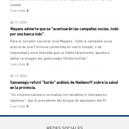
ciudad.
Leer más
04-11-2016
Mayans advierte que se "acentuarán las campañas sucias, todo
por una banca más".
Para el senador nacional José Mayans, "toda la campaña sucia
acerca de una Formosa convertida en narco estado, o de
impunidad y zona liberada que se habla falazmente, apunta a
dañar la imagen del gobernador (Gildo) Insfrán".
Leer más
03-11-2016
Samaniego refutó "burdo" análisis de Naidenoff sobre la salud
en la provincia.
"Un sistema sanitario se evalúa con variables e indicadores
objetivos", dijo el presidente del bloque de diputados del PJ.
Leer más
REDES SOCIALES