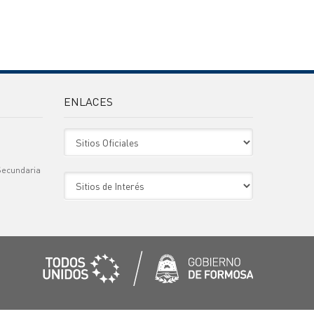
ENLACES
Sitio Oficiales
Secundaria
Sitio de Interes
)