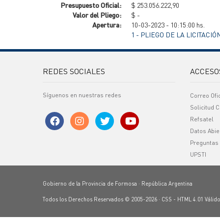
Presupuesto Oficial:
$ 253.056.222,90
Valor del Pliego:
$ -
Apertura:
10-03-2023 - 10:15:00 hs.
1 - PLIEGO DE LA LICITACIÓ
REDES SOCIALES
ACCESO
Síguenos en nuestras redes
Correo Ofi
Solicitud C
Refsatel
Datos Abie
Preguntas
UPSTI
Gobierno de la Provincia de Formosa · República Argentina
Todos los Derechos Reservados © 2005-2026 ·
CSS
-
HTML 4.01
Válid