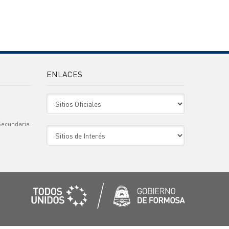
ENLACES
Sitio Oficiales
Secundaria
Sitio de Interes
)