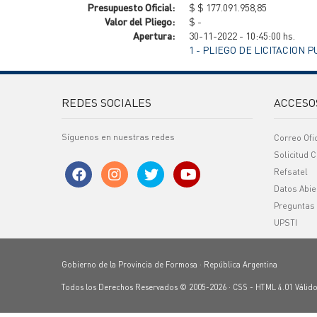
Presupuesto Oficial:
$ $ 177.091.958,85
Valor del Pliego:
$ -
Apertura:
30-11-2022 - 10:45:00 hs.
1 - PLIEGO DE LICITACION P
REDES SOCIALES
ACCESO
Síguenos en nuestras redes
Correo Ofi
Solicitud C
Refsatel
Datos Abie
Preguntas
UPSTI
Gobierno de la Provincia de Formosa · República Argentina
Todos los Derechos Reservados © 2005-2026 ·
CSS
-
HTML 4.01
Válid