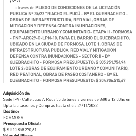
(IPV)
a través de
PLIEGO DE CONDICIONES DE LA LICITACIÓN
PUBLICA Nº 34/22 "RIACHO EL PUCÚ - Bº EL QUEBRACHITO -
OBRAS DE INFRAESTRUCTURA, RED VIAL, OBRAS DE
MITIGACION Y DEFENSA CONTRA INUNDACIONES,
EQUIPAMIENTO URBANO Y COMUNITARIO- ETAPA II -FORMOSA
- FNP-ARG29-O-LPN-10, PARA EL BARRIO EL QUEBRACHITO,
UBICADO EN LA CIUDAD DE FORMOSA. LOTE 1: OBRAS DE
INFRAESTRUCTURA PUBLICA, RED VIAL Y MITIGACION
DEFENSA CONTRA INUNDACIONES - SECTOR II - Bº
QUEBRACHITO - FORMOSA PRESUPUESTO: $ 305.951.754,94
LOTE 2: OBRAS DE EQUIPAMIENTO URBANO Y COMUNITARIO,
RED PEATONAL, OBRAS DE PASEO COSTANERO - Bº EL
QUEBRACHITO - FORMOSA PRESUPUESTO: $ 204.906.515,67
Adquisición de:
Sede IPV- Calle Julio A Roca 55 de lunes a viernes de 8:00 a 12:00hs en
Dpto Licitaciones y Compras hasta el día 24/11/2022
Destino:
FORMOSA
Presupuesto Oficial:
$ $ 510.858.270,61
Valor del Pliego: