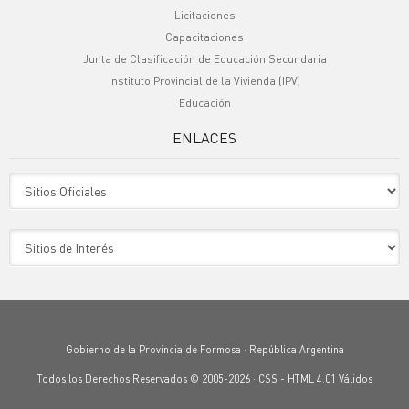
Licitaciones
Capacitaciones
Junta de Clasificación de Educación Secundaria
Instituto Provincial de la Vivienda (IPV)
Educación
ENLACES
Sitio Oficiales
Sitio de Interes
Gobierno de la Provincia de Formosa · República Argentina
Todos los Derechos Reservados © 2005-2026 ·
CSS
-
HTML 4.01
Válidos