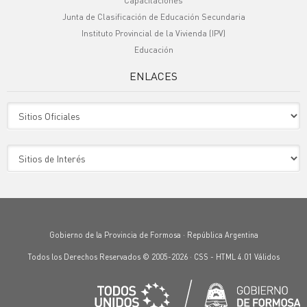
Capacitaciones
Junta de Clasificación de Educación Secundaria
Instituto Provincial de la Vivienda (IPV)
Educación
ENLACES
Sitio Oficiales
Sitio de Interes
Gobierno de la Provincia de Formosa · República Argentina
Todos los Derechos Reservados © 2005-2026 ·
CSS
-
HTML 4.01
Válidos